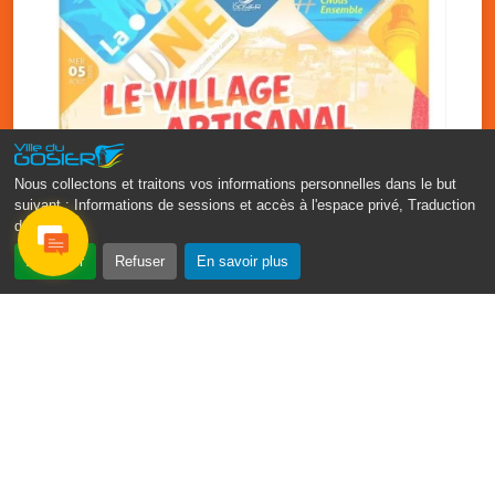
Nous collectons et traitons vos informations personnelles dans le but
suivant :
Informations de sessions et accès à l'espace privé, Traduction
des pages
.
‹
›
Accepter
Refuser
En savoir plus
Vakans O Gozyé : le village
artisanal du Gosier
5 août
PDF - 1.2 Mio