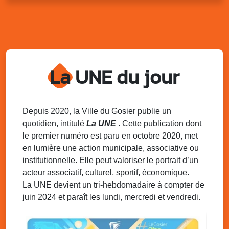
Marché solidaire, friperie & vide-grenier de
l’AJSF
Local de l’AJSF, route de la plage, Saint-Félix, Gosier
Sam. 9 août 2025
11h00 - 23h00
Village du quartier n°3 à Saint-Félix
La UNE du jour
Terrain de football de Saint-Felix, le Gosier
Du 9 au 10 août 2025
20h00 - 00h00
Kout Tanbou – “Sonjé Bewten”
PMU de Saint-Felix
Depuis 2020, la Ville du Gosier publie un
quotidien, intitulé
La UNE
. Cette publication dont
Dim. 10 août 2025
12h30 - 17h00
le premier numéro est paru en octobre 2020, met
Grillade party des Amis de Saint-Félix
en lumière une action municipale, associative ou
Espace Gros Morne, Gosier
institutionnelle. Elle peut valoriser le portrait d’un
acteur associatif, culturel, sportif, économique.
La UNE devient un tri-hebdomadaire à compter de
juin 2024 et paraît les lundi, mercredi et vendredi.