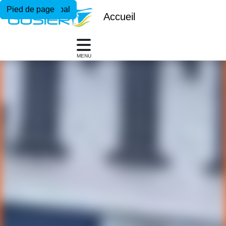
Menu principal
Contenu principal
Pied de page
Accueil
MENU