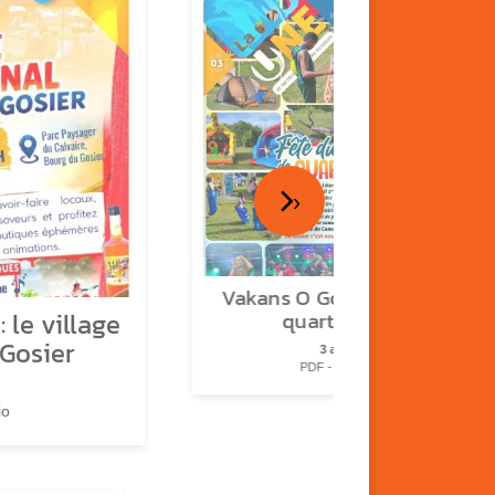
›
Vakans O Gozyé : fête de
 le village
quartier n°2
 Gosier
3 août
PDF - 2.3 Mio
io