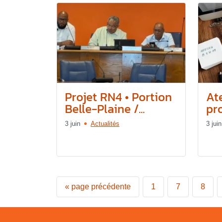
Projet RN4 • Portion
Ate
Belle-Plaine /...
pro
3 juin
Actualités
3 juin
«
page précédente
1
7
8