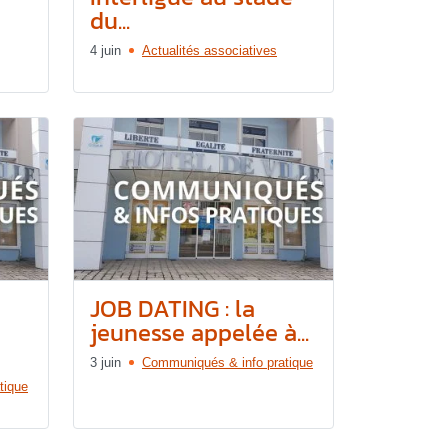
du...
4 juin
Actualités associatives
JOB DATING : la
jeunesse appelée à...
3 juin
Communiqués & info pratique
tique