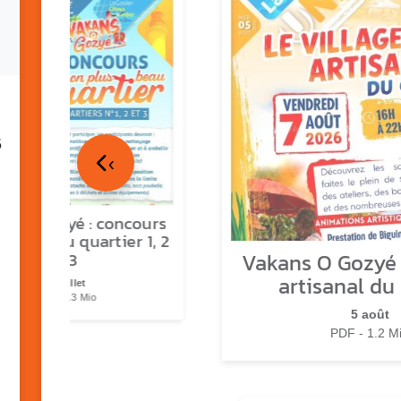
5
‹
ns o Gozyé : concours
lus beau quartier 1, 2
Vakans O Gozyé :
& 3
artisanal du
17 juillet
PDF - 1.3 Mio
5 août
PDF - 1.2 M