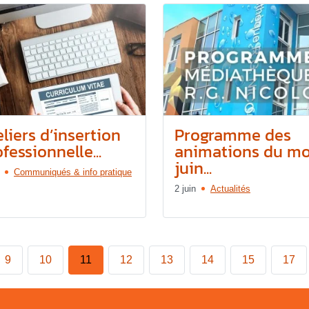
liers d’insertion
Programme des
fessionnelle...
animations du mo
juin...
Communiqués & info pratique
2 juin
Actualités
9
10
11
12
13
14
15
17