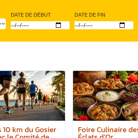
DATE DE DÉBUT
DATE DE FIN
s 10 km du Gosier
Foire Culinaire de
c le Comité de...
Éclats d’Or