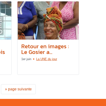
Retour en images :
is
Le Gosier a...
1er juin
La UNE du jour
»
page suivante