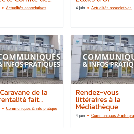
Actualités associatives
4 juin
Actualités associatives
 Caravane de la
Rendez-vous
entalité fait...
littéraires à la
Médiathèque
Communiqués & info pratique
4 juin
Communiqués & info pra