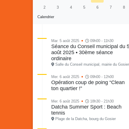
2
3
4
5
6
7
8
Calendrier
Mar. 5 août 2025
09h00 - 11h30
Séance du Conseil municipal du 
août 2025 • 30ème séance
Retour en images sur
Vakans O Gozyé animations
ordinaire
du samedi 18 juillet : Partir
Salle du Conseil municipal, mairie du Gosier
en livre, fête du conseil de
Vaka
quartier n°3, Gosier beach
mon p
Mer. 6 août 2025
09h00 - 12h00
Opération coup de poing “Clean
summer volley
ton quartier !”
23 juillet
PDF - 5.1 Mio
Mer. 6 août 2025
18h30 - 21h30
Datcha Summer Sport : Beach
tennis
Plage de la Datcha, bourg du Gosier