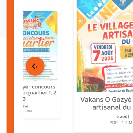
5
‹
ns o Gozyé : concours
lus beau quartier 1, 2
Vakans O Gozyé :
& 3
artisanal du
17 juillet
PDF - 1.3 Mio
5 août
PDF - 1.2 M