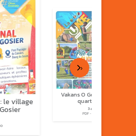
›
Vakans O Gozyé : fête de
 le village
quartier n°2
 Gosier
3 août
PDF - 2.3 Mio
io