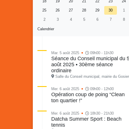
18
19
20
21
22
23
24
25
26
27
28
29
30
1
2
3
4
5
6
7
8
Calendrier
Mar. 5 août 2025
09h00 - 11h30
Séance du Conseil municipal du 
août 2025 • 30ème séance
Retour en images sur
Vakans O Gozyé animations
ordinaire
du samedi 18 juillet : Partir
Salle du Conseil municipal, mairie du Gosier
en livre, fête du conseil de
Vaka
quartier n°3, Gosier beach
mon p
Mer. 6 août 2025
09h00 - 12h00
Opération coup de poing “Clean
summer volley
ton quartier !”
23 juillet
PDF - 5.1 Mio
Mer. 6 août 2025
18h30 - 21h30
Datcha Summer Sport : Beach
tennis