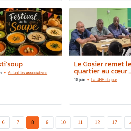
sti’soup
Le Gosier remet l
quartier au cœur...
in
Actualités associatives
18 juin
La UNE du jour
6
7
8
9
10
11
12
17