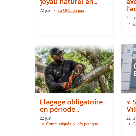
joyau naturel en...
ex
l’a
22 juin
La UNE du jour
22 ju
C
Elagage obligatoire
« S
en période...
Vil
22 juin
22 ju
Communiqués & info pratique
C