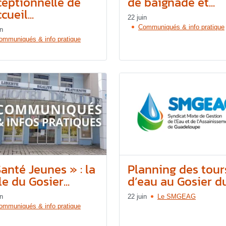
ceptionnelle de
de baignade et...
ccueil...
22 juin
Communiqués & info pratique
in
ommuniqués & info pratique
anté Jeunes » : la
Planning des tour
le du Gosier...
d’eau au Gosier du.
in
22 juin
Le SMGEAG
ommuniqués & info pratique