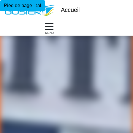
Menu principal
Contenu principal
Pied de page
Accueil
MENU