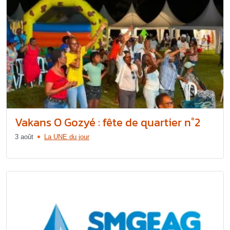
Vakans O Gozyé : fête de quartier n°2
3 août
La UNE du jour