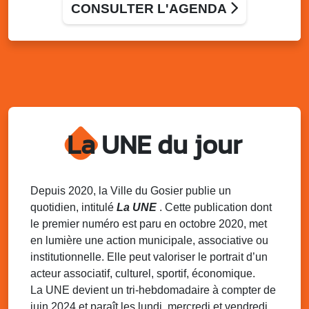
CONSULTER L'AGENDA
Grand-Bois à coté du local associatif, Le Gosier
Ven. 28 novembre 2025
16h00 - 17h30
Débat groupe de parole : le besoin des
enfants
Allée Louis Delgrès Quartier de Mangot (Crèche de
Mangot)
Sam. 29 novembre 2025
15h30 - 19h00
La UNE du jour
Match de coupe de France : As Gosier Vs
Cms Oissel
Stade de Montauban, Roger Zami le Gosier
Depuis 2020, la Ville du Gosier publie un
Dim. 30 novembre 2025
06h30 - 08h00
quotidien, intitulé
La UNE
. Cette publication dont
Marche populaire de délègue
le premier numéro est paru en octobre 2020, met
Local de l’association de Délègue
en lumière une action municipale, associative ou
institutionnelle. Elle peut valoriser le portrait d’un
Dim. 30 novembre 2025
09h00 - 12h00
Semaine Européenne de la Réduction des
acteur associatif, culturel, sportif, économique.
Déchets – SERD 2025
La UNE devient un tri-hebdomadaire à compter de
Local de l’association de l’AJSF
juin 2024 et paraît les lundi, mercredi et vendredi.