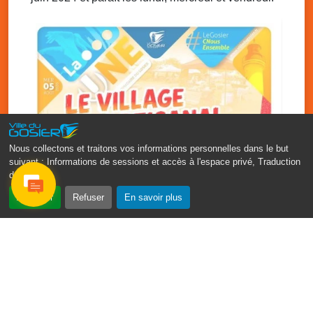
Ven. 5 décembre 2025
20h00 - 23h00
Chanté Nwèl de l’ Association Sportive et
Culturelle de Grande-Ravine
Local de l’association de Grande-Ravine
Nous collectons et traitons vos informations personnelles dans le but
suivant :
Informations de sessions et accès à l'espace privé, Traduction
des pages
.
Accepter
Refuser
En savoir plus
‹
›
Vakans O Gozyé : le village