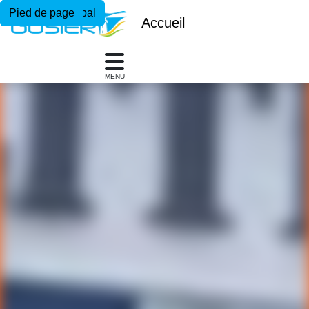
Menu principal
Contenu principal
Pied de page
Accueil
MENU