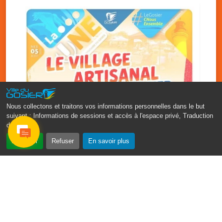
Nous collectons et traitons vos informations personnelles dans le but
suivant :
Informations de sessions et accès à l'espace privé, Traduction
des pages
.
‹
›
Accepter
Refuser
En savoir plus
Vakans O Gozyé : le village
artisanal du Gosier