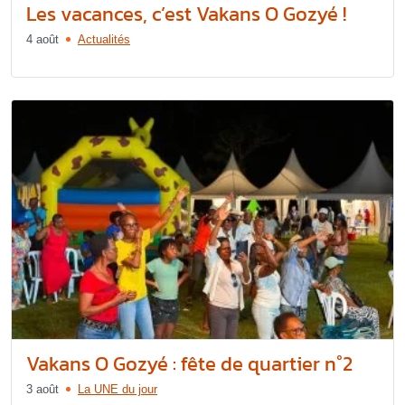
Les vacances, c’est Vakans O Gozyé !
4 août
Actualités
Vakans O Gozyé : fête de quartier n°2
3 août
La UNE du jour