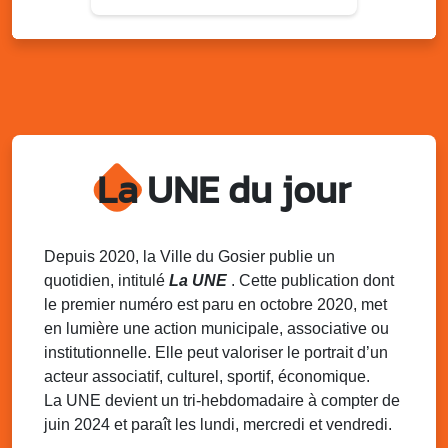
Dim. 28 juin
08h30 - 20h00
Festi’soup
Local de l’association de l’AJSF
Lun. 29 juin
18h00 - 20h30
Conseil de quartier n°1
Local de l’association de Grande-Ravine
La UNE du jour
Mar. 30 juin
08h30 - 12h30
CCAS Bò Kaz : les services sociaux au
plus près des habitants
Local de l’ASC Cocoyer
Depuis 2020, la Ville du Gosier publie un
quotidien, intitulé
La UNE
. Cette publication dont
Mer. 1er juillet
08h00 - 13h00
le premier numéro est paru en octobre 2020, met
Le Bus France Services à votre service
en lumière une action municipale, associative ou
Montauban parking de la Mjc du Gosier
institutionnelle. Elle peut valoriser le portrait d’un
acteur associatif, culturel, sportif, économique.
La UNE devient un tri-hebdomadaire à compter de
juin 2024 et paraît les lundi, mercredi et vendredi.