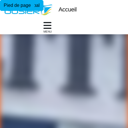
Menu principal
Contenu principal
Pied de page
Accueil
MENU