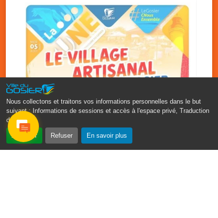
Nous collectons et traitons vos informations personnelles dans le but
suivant :
Informations de sessions et accès à l'espace privé, Traduction
des pages
.
‹
›
Accepter
Refuser
En savoir plus
Vakans O Gozyé : le village
artisanal du Gosier