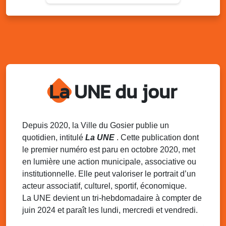
Sam. 9 août 2025
11h00 - 23h00
Village du quartier n°3 à Saint-Félix
Terrain de football de Saint-Felix, le Gosier
Du 9 au 10 août 2025
20h00 - 00h00
Kout Tanbou – “Sonjé Bewten”
La UNE du jour
PMU de Saint-Felix
Dim. 10 août 2025
12h30 - 17h00
Grillade party des Amis de Saint-Félix
Espace Gros Morne, Gosier
Depuis 2020, la Ville du Gosier publie un
quotidien, intitulé
La UNE
. Cette publication dont
Lun. 11 août 2025
15h00 - 18h00
le premier numéro est paru en octobre 2020, met
Distributions de packs / bonbonnes d’eau
en lumière une action municipale, associative ou
sur 2 sites
institutionnelle. Elle peut valoriser le portrait d’un
Palais des Sports et de la Culture, Bas du Fort et école
acteur associatif, culturel, sportif, économique.
Klébert Moinet, Mare-Gaillard, Le Gosier
La UNE devient un tri-hebdomadaire à compter de
juin 2024 et paraît les lundi, mercredi et vendredi.