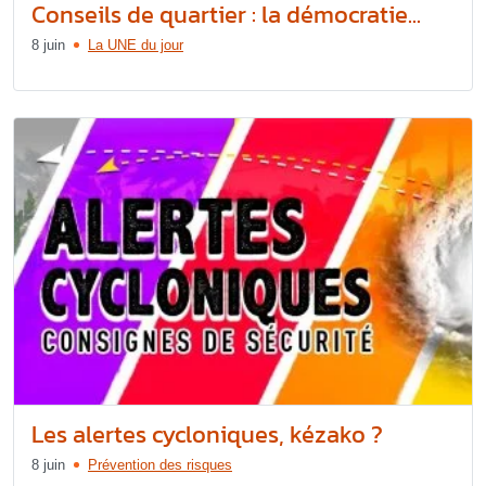
Conseils de quartier : la démocratie...
8 juin
La UNE du jour
Les alertes cycloniques, kézako ?
8 juin
Prévention des risques