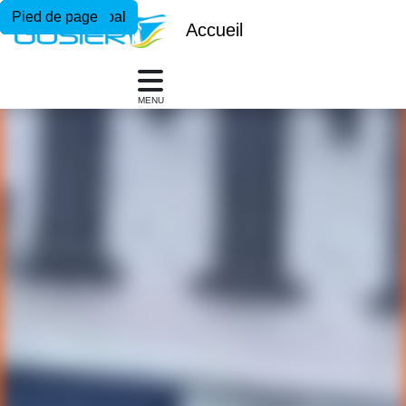
Menu principal
Contenu principal
Pied de page
Accueil
MENU