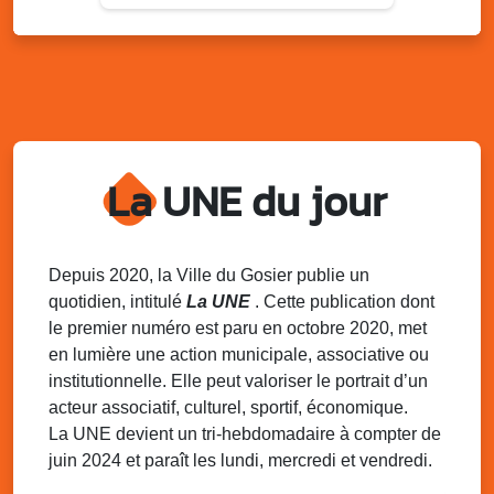
Sam. 9 août 2025
11h00 - 23h00
Village du quartier n°3 à Saint-Félix
Terrain de football de Saint-Felix, le Gosier
Du 9 au 10 août 2025
20h00 - 00h00
Kout Tanbou – “Sonjé Bewten”
La UNE du jour
PMU de Saint-Felix
Dim. 10 août 2025
12h30 - 17h00
Grillade party des Amis de Saint-Félix
Espace Gros Morne, Gosier
Depuis 2020, la Ville du Gosier publie un
quotidien, intitulé
La UNE
. Cette publication dont
Lun. 11 août 2025
15h00 - 18h00
le premier numéro est paru en octobre 2020, met
Distributions de packs / bonbonnes d’eau
en lumière une action municipale, associative ou
sur 2 sites
institutionnelle. Elle peut valoriser le portrait d’un
Palais des Sports et de la Culture, Bas du Fort et école
acteur associatif, culturel, sportif, économique.
Klébert Moinet, Mare-Gaillard, Le Gosier
La UNE devient un tri-hebdomadaire à compter de
juin 2024 et paraît les lundi, mercredi et vendredi.