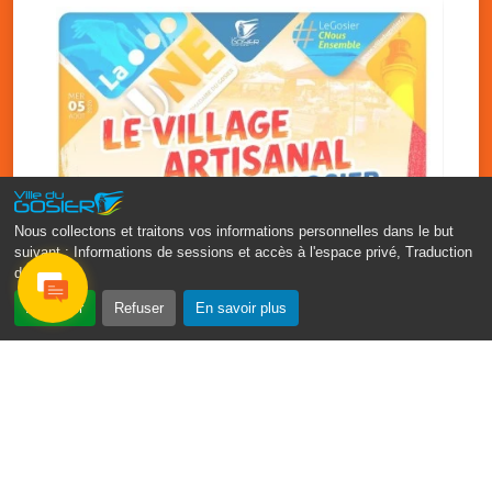
Nous collectons et traitons vos informations personnelles dans le but
suivant :
Informations de sessions et accès à l'espace privé, Traduction
des pages
.
‹
›
Accepter
Refuser
En savoir plus
Vakans O Gozyé : le village
artisanal du Gosier