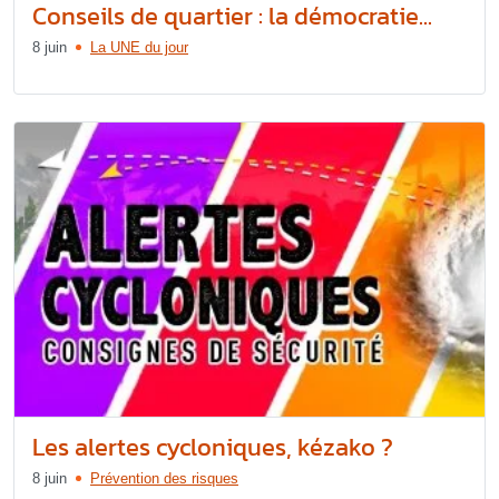
Conseils de quartier : la démocratie...
8 juin
La UNE du jour
Les alertes cycloniques, kézako ?
8 juin
Prévention des risques