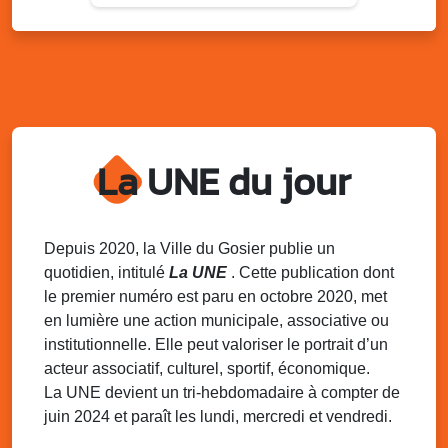
Sam. 9 août 2025
11h00 - 23h00
Village du quartier n°3 à Saint-Félix
Terrain de football de Saint-Felix, le Gosier
Du 9 au 10 août 2025
20h00 - 00h00
Kout Tanbou – “Sonjé Bewten”
La UNE du jour
PMU de Saint-Felix
Dim. 10 août 2025
12h30 - 17h00
Grillade party des Amis de Saint-Félix
Espace Gros Morne, Gosier
Depuis 2020, la Ville du Gosier publie un
quotidien, intitulé
La UNE
. Cette publication dont
Lun. 11 août 2025
15h00 - 18h00
le premier numéro est paru en octobre 2020, met
Distributions de packs / bonbonnes d’eau
en lumière une action municipale, associative ou
sur 2 sites
institutionnelle. Elle peut valoriser le portrait d’un
Palais des Sports et de la Culture, Bas du Fort et école
acteur associatif, culturel, sportif, économique.
Klébert Moinet, Mare-Gaillard, Le Gosier
La UNE devient un tri-hebdomadaire à compter de
juin 2024 et paraît les lundi, mercredi et vendredi.