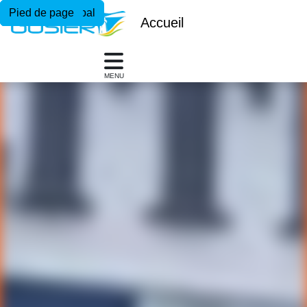
Menu principal
Contenu principal
Pied de page
Accueil
MENU