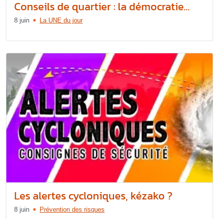
Conseils de quartier : la démocratie...
8 juin
La UNE du jour
Les alertes cycloniques, kézako ?
8 juin
Prévention des risques