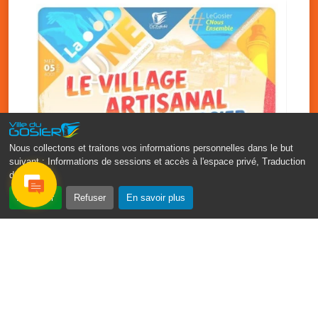
Nous collectons et traitons vos informations personnelles dans le but
suivant :
Informations de sessions et accès à l'espace privé, Traduction
des pages
.
‹
›
Accepter
Refuser
En savoir plus
Vakans O Gozyé : le village
artisanal du Gosier