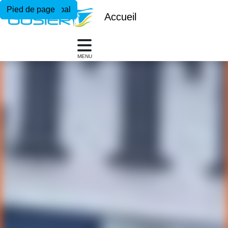
Menu principal
Contenu principal
Pied de page
Accueil
MENU