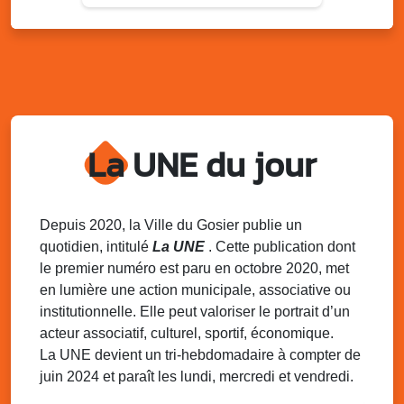
Du 9 au 10 août 2025
20h00 - 00h00
Kout Tanbou – “Sonjé Bewten”
PMU de Saint-Felix
Dim. 10 août 2025
12h30 - 17h00
Grillade party des Amis de Saint-Félix
Espace Gros Morne, Gosier
La UNE du jour
Lun. 11 août 2025
15h00 - 18h00
Distributions de packs / bonbonnes d’eau
sur 2 sites
Palais des Sports et de la Culture, Bas du Fort et école
Depuis 2020, la Ville du Gosier publie un
Klébert Moinet, Mare-Gaillard, Le Gosier
quotidien, intitulé
La UNE
. Cette publication dont
le premier numéro est paru en octobre 2020, met
Lun. 11 août 2025
18h30 - 21h30
en lumière une action municipale, associative ou
Datcha Summer Sport : Beach soccer
institutionnelle. Elle peut valoriser le portrait d’un
Plage de la Datcha, bourg du Gosier
acteur associatif, culturel, sportif, économique.
La UNE devient un tri-hebdomadaire à compter de
juin 2024 et paraît les lundi, mercredi et vendredi.