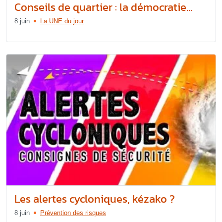
Conseils de quartier : la démocratie...
8 juin
La UNE du jour
Les alertes cycloniques, kézako ?
8 juin
Prévention des risques