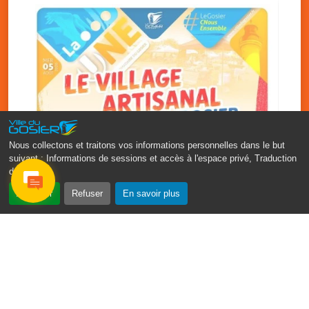
Nous collectons et traitons vos informations personnelles dans le but
suivant :
Informations de sessions et accès à l'espace privé, Traduction
des pages
.
‹
›
Accepter
Refuser
En savoir plus
Vakans O Gozyé : le village
artisanal du Gosier