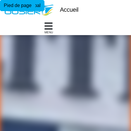
Menu principal
Contenu principal
Pied de page
Accueil
MENU