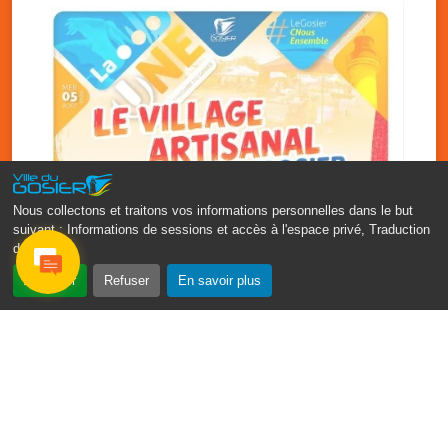
Nous collectons et traitons vos informations personnelles dans le but
suivant :
Informations de sessions et accès à l'espace privé, Traduction
des pages
.
‹
›
Accepter
Refuser
En savoir plus
Vakans O Gozyé : le village
artisanal du Gosier