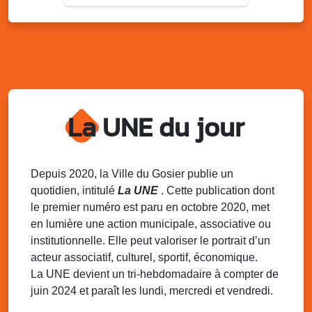
Du 9 au 10 août 2025
20h00 - 00h00
Kout Tanbou – “Sonjé Bewten”
PMU de Saint-Felix
Dim. 10 août 2025
12h30 - 17h00
Grillade party des Amis de Saint-Félix
Espace Gros Morne, Gosier
La UNE du jour
Lun. 11 août 2025
15h00 - 18h00
Distributions de packs / bonbonnes d’eau
sur 2 sites
Palais des Sports et de la Culture, Bas du Fort et école
Depuis 2020, la Ville du Gosier publie un
Klébert Moinet, Mare-Gaillard, Le Gosier
quotidien, intitulé
La UNE
. Cette publication dont
le premier numéro est paru en octobre 2020, met
Lun. 11 août 2025
18h30 - 21h30
en lumière une action municipale, associative ou
Datcha Summer Sport : Beach soccer
institutionnelle. Elle peut valoriser le portrait d’un
Plage de la Datcha, bourg du Gosier
acteur associatif, culturel, sportif, économique.
La UNE devient un tri-hebdomadaire à compter de
juin 2024 et paraît les lundi, mercredi et vendredi.