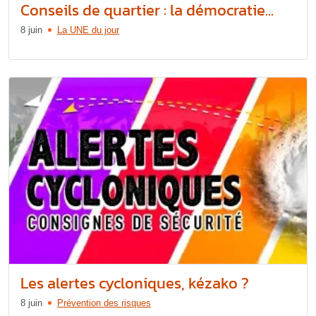
Conseils de quartier : la démocratie...
8 juin
La UNE du jour
Les alertes cycloniques, kézako ?
8 juin
Prévention des risques