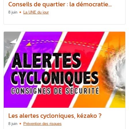
Conseils de quartier : la démocratie...
8 juin
La UNE du jour
Les alertes cycloniques, kézako ?
8 juin
Prévention des risques