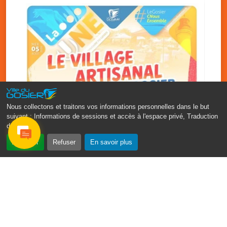
Nous collectons et traitons vos informations personnelles dans le but
suivant :
Informations de sessions et accès à l'espace privé, Traduction
des pages
.
‹
›
Accepter
Refuser
En savoir plus
Vakans O Gozyé : le village
artisanal du Gosier