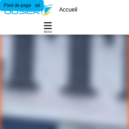
Menu principal
Contenu principal
Pied de page
Accueil
MENU