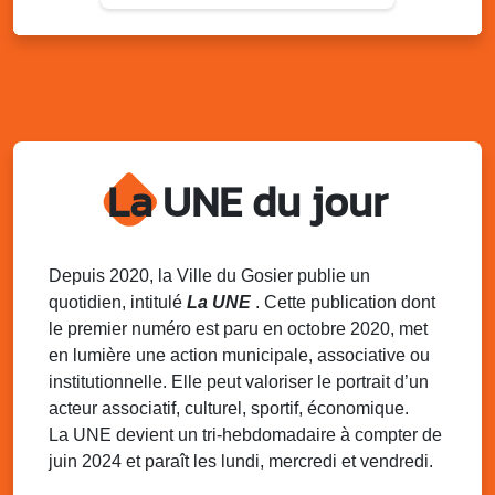
Sam. 9 août 2025
11h00 - 23h00
Village du quartier n°3 à Saint-Félix
Terrain de football de Saint-Felix, le Gosier
Du 9 au 10 août 2025
20h00 - 00h00
Kout Tanbou – “Sonjé Bewten”
La UNE du jour
PMU de Saint-Felix
Dim. 10 août 2025
12h30 - 17h00
Grillade party des Amis de Saint-Félix
Espace Gros Morne, Gosier
Depuis 2020, la Ville du Gosier publie un
quotidien, intitulé
La UNE
. Cette publication dont
Lun. 11 août 2025
15h00 - 18h00
le premier numéro est paru en octobre 2020, met
Distributions de packs / bonbonnes d’eau
en lumière une action municipale, associative ou
sur 2 sites
institutionnelle. Elle peut valoriser le portrait d’un
Palais des Sports et de la Culture, Bas du Fort et école
acteur associatif, culturel, sportif, économique.
Klébert Moinet, Mare-Gaillard, Le Gosier
La UNE devient un tri-hebdomadaire à compter de
juin 2024 et paraît les lundi, mercredi et vendredi.