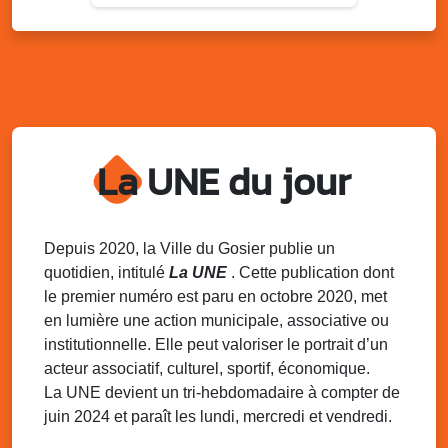
Du 9 au 10 août 2025
20h00 - 00h00
Kout Tanbou – “Sonjé Bewten”
PMU de Saint-Felix
Dim. 10 août 2025
12h30 - 17h00
Grillade party des Amis de Saint-Félix
Espace Gros Morne, Gosier
La UNE du jour
Lun. 11 août 2025
15h00 - 18h00
Distributions de packs / bonbonnes d’eau
sur 2 sites
Palais des Sports et de la Culture, Bas du Fort et école
Depuis 2020, la Ville du Gosier publie un
Klébert Moinet, Mare-Gaillard, Le Gosier
quotidien, intitulé
La UNE
. Cette publication dont
le premier numéro est paru en octobre 2020, met
Lun. 11 août 2025
18h30 - 21h30
en lumière une action municipale, associative ou
Datcha Summer Sport : Beach soccer
institutionnelle. Elle peut valoriser le portrait d’un
Plage de la Datcha, bourg du Gosier
acteur associatif, culturel, sportif, économique.
La UNE devient un tri-hebdomadaire à compter de
juin 2024 et paraît les lundi, mercredi et vendredi.