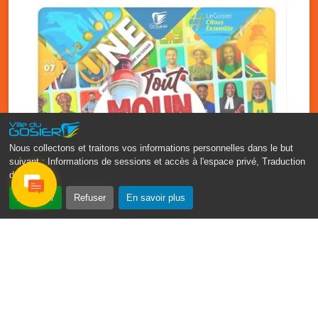
Nous collectons et traitons vos informations personnelles dans le but
suivant :
Informations de sessions et accès à l'espace privé, Traduction
des pages
.
‹
›
Accepter
Refuser
En savoir plus
Fête patronale du Gosier : Tout
moun sé moun