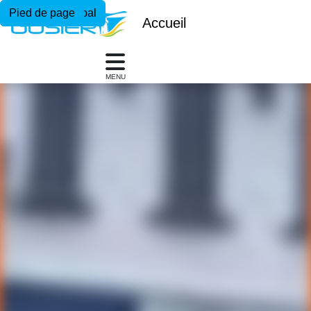
Menu principal
Contenu principal
Pied de page
Accueil
MENU