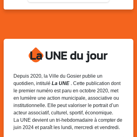
Du 9 au 10 août 2025
20h00 - 00h00
Kout Tanbou – “Sonjé Bewten”
PMU de Saint-Felix
Dim. 10 août 2025
12h30 - 17h00
Grillade party des Amis de Saint-Félix
Espace Gros Morne, Gosier
La UNE du jour
Lun. 11 août 2025
15h00 - 18h00
Distributions de packs / bonbonnes d’eau
sur 2 sites
Palais des Sports et de la Culture, Bas du Fort et école
Depuis 2020, la Ville du Gosier publie un
Klébert Moinet, Mare-Gaillard, Le Gosier
quotidien, intitulé
La UNE
. Cette publication dont
le premier numéro est paru en octobre 2020, met
Lun. 11 août 2025
18h30 - 21h30
en lumière une action municipale, associative ou
Datcha Summer Sport : Beach soccer
institutionnelle. Elle peut valoriser le portrait d’un
Plage de la Datcha, bourg du Gosier
acteur associatif, culturel, sportif, économique.
La UNE devient un tri-hebdomadaire à compter de
juin 2024 et paraît les lundi, mercredi et vendredi.