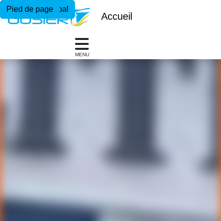
Menu principal
Contenu principal
Pied de page
Accueil
MENU