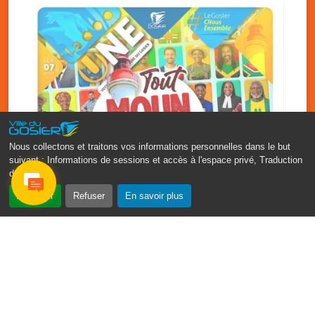
Nous collectons et traitons vos informations personnelles dans le but
suivant :
Informations de sessions et accès à l'espace privé, Traduction
des pages
.
‹
›
Accepter
Refuser
En savoir plus
Fête patronale du Gosier : Tout
moun sé moun