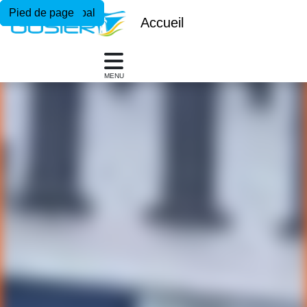
Menu principal
Contenu principal
Pied de page
Accueil
MENU