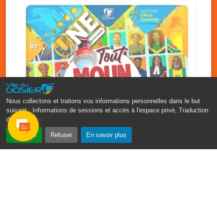
Nous collectons et traitons vos informations personnelles dans le but
suivant :
Informations de sessions et accès à l'espace privé, Traduction
des pages
.
‹
›
Accepter
Refuser
En savoir plus
Fête patronale du Gosier : Tout
moun sé moun