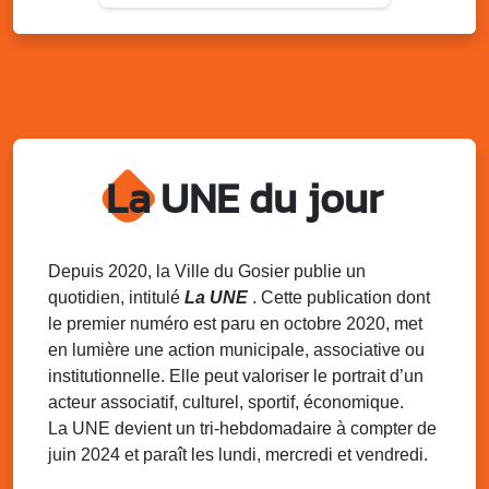
Du 9 au 10 août 2025
20h00 - 00h00
Kout Tanbou – “Sonjé Bewten”
PMU de Saint-Felix
Dim. 10 août 2025
12h30 - 17h00
Grillade party des Amis de Saint-Félix
Espace Gros Morne, Gosier
La UNE du jour
Lun. 11 août 2025
15h00 - 18h00
Distributions de packs / bonbonnes d’eau
sur 2 sites
Palais des Sports et de la Culture, Bas du Fort et école
Depuis 2020, la Ville du Gosier publie un
Klébert Moinet, Mare-Gaillard, Le Gosier
quotidien, intitulé
La UNE
. Cette publication dont
le premier numéro est paru en octobre 2020, met
Lun. 11 août 2025
18h30 - 21h30
en lumière une action municipale, associative ou
Datcha Summer Sport : Beach soccer
institutionnelle. Elle peut valoriser le portrait d’un
Plage de la Datcha, bourg du Gosier
acteur associatif, culturel, sportif, économique.
La UNE devient un tri-hebdomadaire à compter de
juin 2024 et paraît les lundi, mercredi et vendredi.