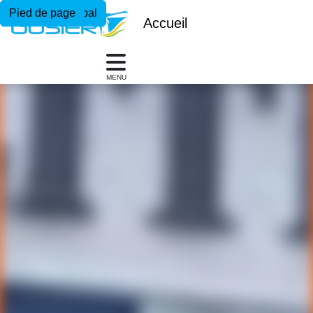
Menu principal
Contenu principal
Pied de page
Accueil
MENU