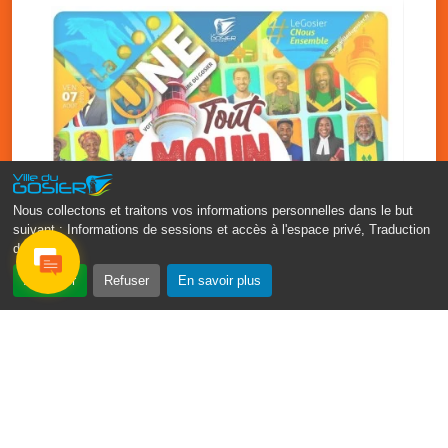
Nous collectons et traitons vos informations personnelles dans le but
suivant :
Informations de sessions et accès à l'espace privé, Traduction
des pages
.
‹
›
Accepter
Refuser
En savoir plus
Fête patronale du Gosier : Tout
moun sé moun