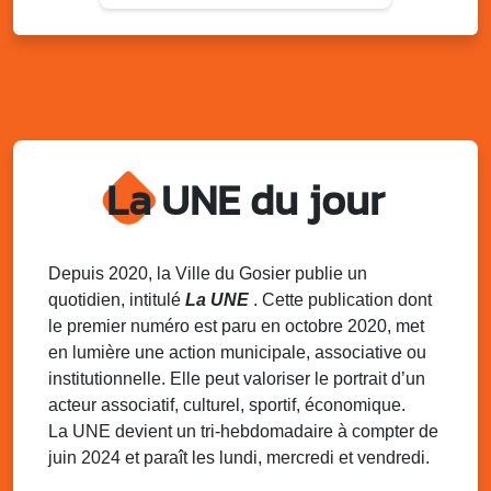
Lun. 11 août 2025
18h30 - 21h30
Datcha Summer Sport : Beach soccer
Plage de la Datcha, bourg du Gosier
Mar. 12 août 2025
07h00 - 10h00
Opération coup de poing “Clean ton
quartier !”
La UNE du jour
Mares de Diavet et de Diagnio au Gosier
Mar. 12 août 2025
09h00 - 11h00
Boost ton mood ! Ateliers de sensibilisation
Depuis 2020, la Ville du Gosier publie un
à la santé mentale à la prévention des
quotidien, intitulé
La UNE
. Cette publication dont
addictions
le premier numéro est paru en octobre 2020, met
Médiathèque Raoul Georges Nicolo, Bd Amédée Clara,
en lumière une action municipale, associative ou
Le Gosier
institutionnelle. Elle peut valoriser le portrait d’un
Mar. 12 août 2025
09h00 - 11h00
acteur associatif, culturel, sportif, économique.
Séance du Conseil municipal du 12 août
La UNE devient un tri-hebdomadaire à compter de
2025 9h
juin 2024 et paraît les lundi, mercredi et vendredi.
Salle du conseil, mairie du Gosier