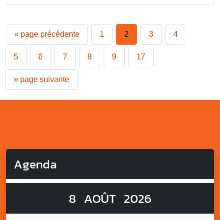
«
page précédente
1
2
3
4
5
6
7
8
9
17
»
page suivante
Agenda
8
AOÛT
2026