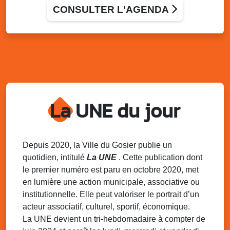
Ravine
CONSULTER L'AGENDA
Centre culturel de Grande-Ravine
Dim. 9 août
11h00 - 16h30
Grillade Party des Amis de Saint-Félix : un
rendez-vous gourmand et convivial
Espace Gosier Morne
Mar. 11 août
17h30 - 19h00
Initiation au karaté
La UNE du jour
Terrain de basket de Mare-Gaillard
Mer. 12 août
18h00 - 21h00
Gosier Summer beach • Football
Depuis 2020, la Ville du Gosier publie un
Plage de la Datcha
quotidien, intitulé
La UNE
. Cette publication dont
le premier numéro est paru en octobre 2020, met
Mer. 12 août
18h30 - 20h00
en lumière une action municipale, associative ou
Gosier Summer fit • Soca fit
institutionnelle. Elle peut valoriser le portrait d’un
Terrain de basket, Mare-Gaillard
acteur associatif, culturel, sportif, économique.
La UNE devient un tri-hebdomadaire à compter de