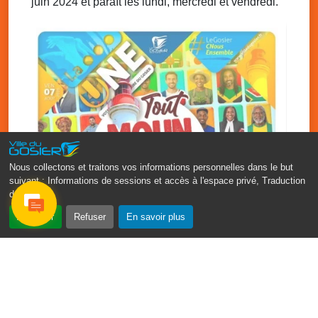
juin 2024 et paraît les lundi, mercredi et vendredi.
Nous collectons et traitons vos informations personnelles dans le but
suivant :
Informations de sessions et accès à l'espace privé, Traduction
des pages
.
‹
›
Accepter
Refuser
En savoir plus
Fête patronale du Gosier : Tout