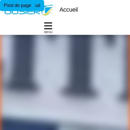
Menu principal
Contenu principal
Pied de page
Accueil
MENU