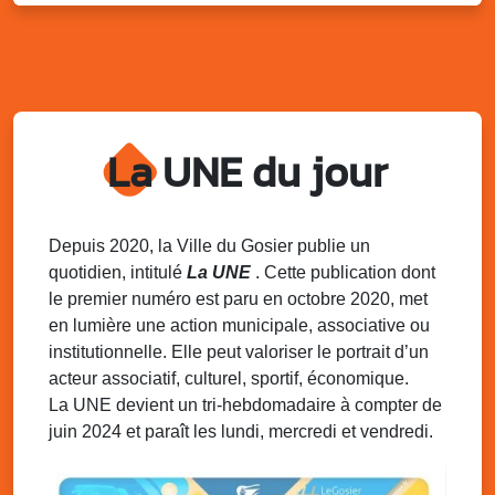
Sam. 9 août 2025
11h00 - 23h00
Village du quartier n°3 à Saint-Félix
Terrain de football de Saint-Felix, le Gosier
Du 9 au 10 août 2025
20h00 - 00h00
Kout Tanbou – “Sonjé Bewten”
La UNE du jour
PMU de Saint-Felix
Dim. 10 août 2025
12h30 - 17h00
Grillade party des Amis de Saint-Félix
Espace Gros Morne, Gosier
Depuis 2020, la Ville du Gosier publie un
quotidien, intitulé
La UNE
. Cette publication dont
Lun. 11 août 2025
15h00 - 18h00
le premier numéro est paru en octobre 2020, met
Distributions de packs / bonbonnes d’eau
en lumière une action municipale, associative ou
sur 2 sites
institutionnelle. Elle peut valoriser le portrait d’un
Palais des Sports et de la Culture, Bas du Fort et école
acteur associatif, culturel, sportif, économique.
Klébert Moinet, Mare-Gaillard, Le Gosier
La UNE devient un tri-hebdomadaire à compter de
juin 2024 et paraît les lundi, mercredi et vendredi.