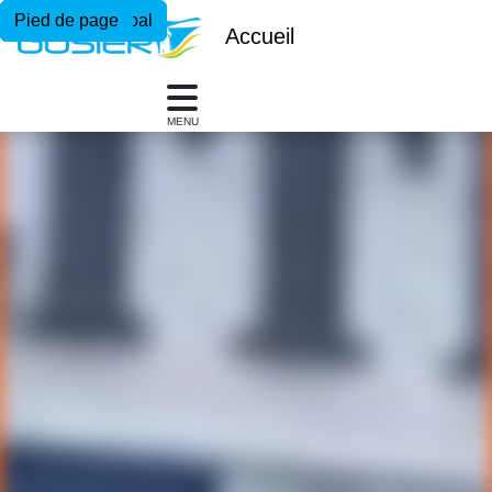
Menu principal
Contenu principal
Pied de page
Accueil
MENU