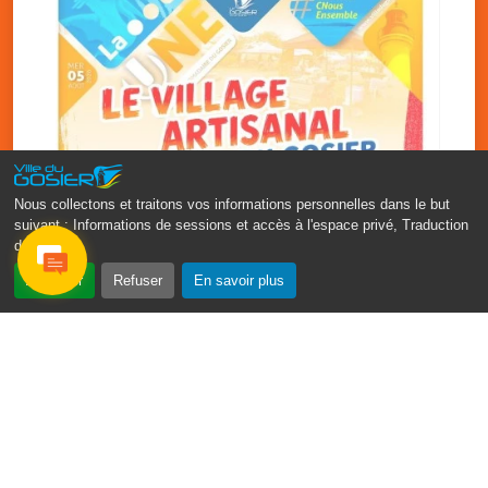
Nous collectons et traitons vos informations personnelles dans le but
suivant :
Informations de sessions et accès à l'espace privé, Traduction
des pages
.
‹
›
Accepter
Refuser
En savoir plus
Vakans O Gozyé : le village
artisanal du Gosier
5 août
PDF - 1.2 Mio