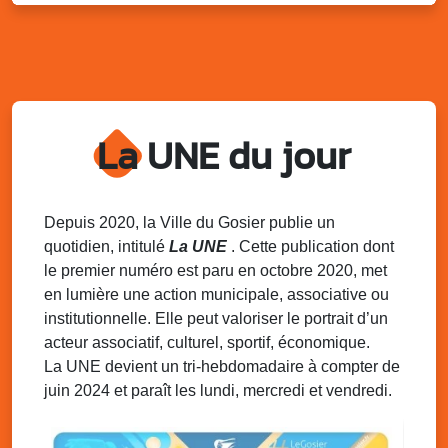
Sam. 9 août 2025
11h00 - 23h00
Village du quartier n°3 à Saint-Félix
Terrain de football de Saint-Felix, le Gosier
Du 9 au 10 août 2025
20h00 - 00h00
Kout Tanbou – “Sonjé Bewten”
La UNE du jour
PMU de Saint-Felix
Dim. 10 août 2025
12h30 - 17h00
Grillade party des Amis de Saint-Félix
Espace Gros Morne, Gosier
Depuis 2020, la Ville du Gosier publie un
quotidien, intitulé
La UNE
. Cette publication dont
Lun. 11 août 2025
15h00 - 18h00
le premier numéro est paru en octobre 2020, met
Distributions de packs / bonbonnes d’eau
en lumière une action municipale, associative ou
sur 2 sites
institutionnelle. Elle peut valoriser le portrait d’un
Palais des Sports et de la Culture, Bas du Fort et école
acteur associatif, culturel, sportif, économique.
Klébert Moinet, Mare-Gaillard, Le Gosier
La UNE devient un tri-hebdomadaire à compter de
juin 2024 et paraît les lundi, mercredi et vendredi.