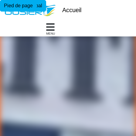
Menu principal
Contenu principal
Pied de page
Accueil
MENU