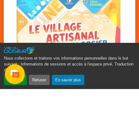
Nous collectons et traitons vos informations personnelles dans le but
suivant :
Informations de sessions et accès à l'espace privé, Traduction
des pages
.
‹
›
Accepter
Refuser
En savoir plus
Vakans O Gozyé : le village
artisanal du Gosier
5 août
PDF - 1.2 Mio