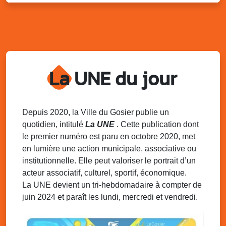
Kout Tanbou – “Sonjé Bewten”
PMU de Saint-Felix
Dim. 10 août 2025
12h30 - 17h00
Grillade party des Amis de Saint-Félix
Espace Gros Morne, Gosier
La UNE du jour
Lun. 11 août 2025
15h00 - 18h00
Distributions de packs / bonbonnes d’eau
sur 2 sites
Palais des Sports et de la Culture, Bas du Fort et école
Depuis 2020, la Ville du Gosier publie un
Klébert Moinet, Mare-Gaillard, Le Gosier
quotidien, intitulé
La UNE
. Cette publication dont
le premier numéro est paru en octobre 2020, met
Lun. 11 août 2025
18h30 - 21h30
en lumière une action municipale, associative ou
Datcha Summer Sport : Beach soccer
institutionnelle. Elle peut valoriser le portrait d’un
Plage de la Datcha, bourg du Gosier
acteur associatif, culturel, sportif, économique.
La UNE devient un tri-hebdomadaire à compter de
juin 2024 et paraît les lundi, mercredi et vendredi.