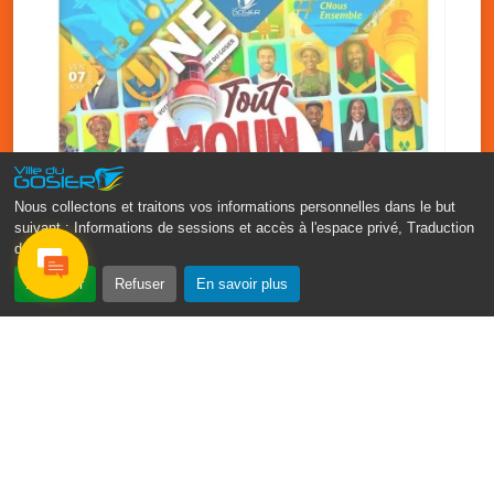
Nous collectons et traitons vos informations personnelles dans le but
suivant :
Informations de sessions et accès à l'espace privé, Traduction
des pages
.
‹
›
Accepter
Refuser
En savoir plus
Fête patronale du Gosier : Tout
moun sé moun
7 août
PDF - 1.7 Mio