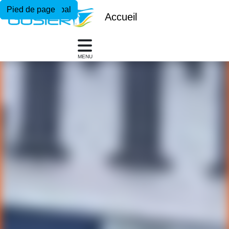
Menu principal
Contenu principal
Pied de page
Accueil
MENU