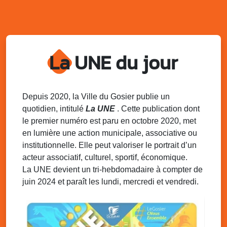
Plage de la Datcha, bourg du Gosier
Mar. 12 août 2025
07h00 - 10h00
Opération coup de poing “Clean ton
quartier !”
La UNE du jour
Mares de Diavet et de Diagnio au Gosier
Mar. 12 août 2025
09h00 - 11h00
Boost ton mood ! Ateliers de sensibilisation
Depuis 2020, la Ville du Gosier publie un
à la santé mentale à la prévention des
quotidien, intitulé
La UNE
. Cette publication dont
addictions
le premier numéro est paru en octobre 2020, met
Médiathèque Raoul Georges Nicolo, Bd Amédée Clara,
en lumière une action municipale, associative ou
Le Gosier
institutionnelle. Elle peut valoriser le portrait d’un
Mar. 12 août 2025
09h00 - 11h00
acteur associatif, culturel, sportif, économique.
Séance du Conseil municipal du 12 août
La UNE devient un tri-hebdomadaire à compter de
2025 9h
juin 2024 et paraît les lundi, mercredi et vendredi.
Salle du conseil, mairie du Gosier