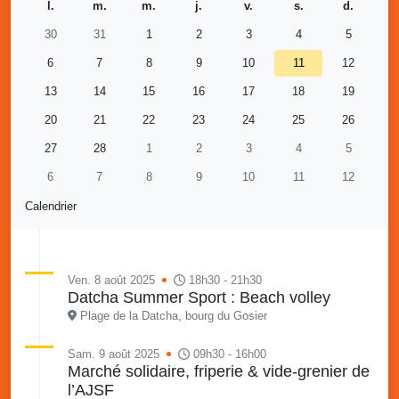
l.
m.
m.
j.
v.
s.
d.
30
31
1
2
3
4
5
6
7
8
9
10
11
12
13
14
15
16
17
18
19
20
21
22
23
24
25
26
27
28
1
2
3
4
5
6
7
8
9
10
11
12
Calendrier
Ven. 8 août 2025
18h30 - 21h30
Datcha Summer Sport : Beach volley
Plage de la Datcha, bourg du Gosier
Sam. 9 août 2025
09h30 - 16h00
Marché solidaire, friperie & vide-grenier de
l’AJSF