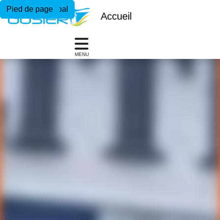
Menu principal
Contenu principal
Pied de page
Accueil
MENU