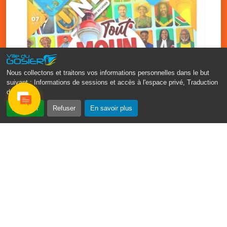
Nous collectons et traitons vos informations personnelles dans le but
suivant :
Informations de sessions et accès à l'espace privé, Traduction
des pages
.
‹
›
Accepter
Refuser
En savoir plus
Fête patronale du Gosier : Tout
moun sé moun
7 août
PDF - 1.7 Mio