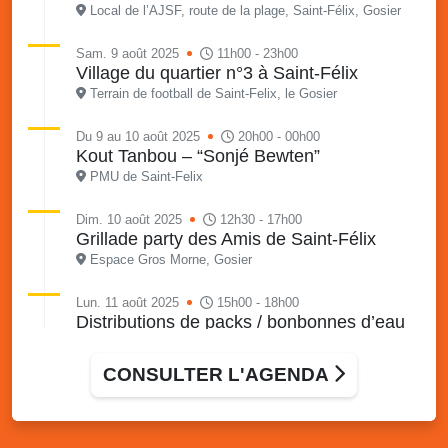
Local de l’AJSF, route de la plage, Saint-Félix, Gosier
Sam. 9 août 2025
11h00 - 23h00
Village du quartier n°3 à Saint-Félix
Terrain de football de Saint-Felix, le Gosier
Du 9 au 10 août 2025
20h00 - 00h00
Kout Tanbou – “Sonjé Bewten”
PMU de Saint-Felix
Dim. 10 août 2025
12h30 - 17h00
Grillade party des Amis de Saint-Félix
Espace Gros Morne, Gosier
Lun. 11 août 2025
15h00 - 18h00
Distributions de packs / bonbonnes d’eau
sur 2 sites
Palais des Sports et de la Culture, Bas du Fort et école
CONSULTER L'AGENDA
Klébert Moinet, Mare-Gaillard, Le Gosier
Lun. 11 août 2025
18h30 - 21h30
Datcha Summer Sport : Beach soccer