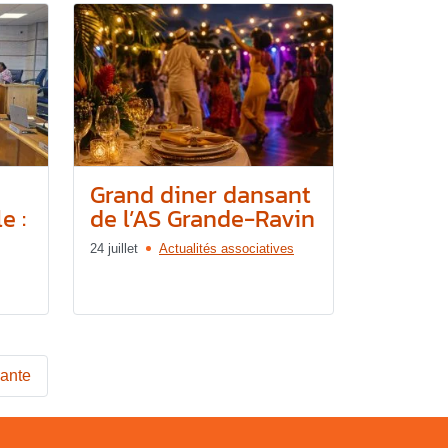
Grand diner dansant
e :
de l’AS Grande-Ravin
24 juillet
Actualités associatives
vante