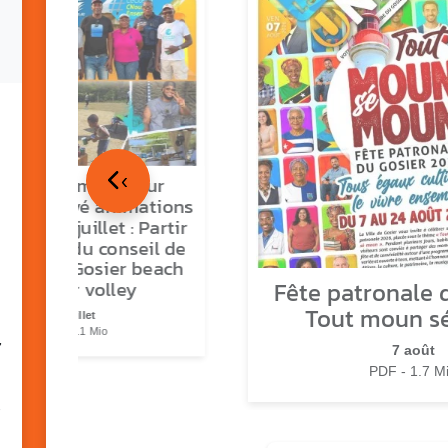
‹
tour en images sur
ns O Gozyé animations
medi 18 juillet : Partir
vre, fête du conseil de
tier n°3, Gosier beach
Fête patronale d
summer volley
Tout moun s
23 juillet
PDF - 5.1 Mio
7
7 août
PDF - 1.7 M