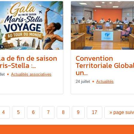
a de fin de saison
Convention
is-Stella :...
Territoriale Global
un...
llet
Actualités associatives
24 juillet
Actualités
4
5
6
7
8
9
17
»
page sui