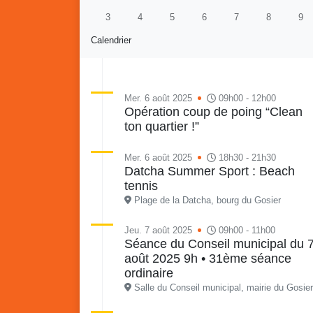
3
4
5
6
7
8
9
Calendrier
Mer. 6 août 2025
09h00 - 12h00
Opération coup de poing “Clean
ton quartier !”
Re
Vaka
du sa
Mer. 6 août 2025
18h30 - 21h30
en li
Datcha Summer Sport : Beach
Vakans o Gozyé : Gosier
quar
tennis
Lanta
Plage de la Datcha, bourg du Gosier
24 juillet
Jeu. 7 août 2025
09h00 - 11h00
PDF - 1.6 Mio
Séance du Conseil municipal du 
août 2025 9h • 31ème séance
ordinaire
Salle du Conseil municipal, mairie du Gosier