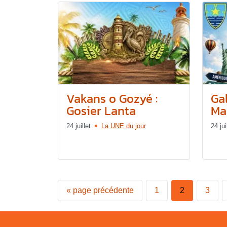
Vakans o Gozyé :
Gal
Gosier Lanta
Mar
24 juillet
La UNE du jour
24 jui
«
page précédente
1
2
3