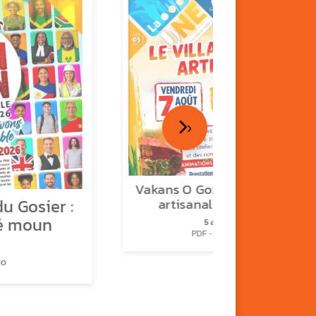
›
Vakans O Gozyé : le village
u Gosier :
artisanal du Gosier
é moun
5 août
PDF - 1.2 Mio
io