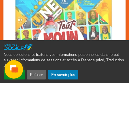
Nous collectons et traitons vos informations personnelles dans le but
suivant :
Informations de sessions et accès à l'espace privé, Traduction
des pages
.
‹
›
Accepter
Refuser
En savoir plus
Fête patronale du Gosier : Tout
moun sé moun
7 août
PDF - 1.7 Mio