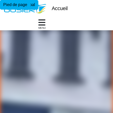
Menu principal
Contenu principal
Pied de page
Accueil
MENU