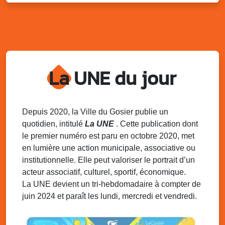
Distributions de packs / bonbonnes d’eau
sur 2 sites
Palais des Sports et de la Culture, Bas du Fort et école
Klébert Moinet, Mare-Gaillard, Le Gosier
Lun. 11 août 2025
18h30 - 21h30
Datcha Summer Sport : Beach soccer
La UNE du jour
Plage de la Datcha, bourg du Gosier
Mar. 12 août 2025
07h00 - 10h00
Opération coup de poing “Clean ton
Depuis 2020, la Ville du Gosier publie un
quartier !”
quotidien, intitulé
La UNE
. Cette publication dont
Mares de Diavet et de Diagnio au Gosier
le premier numéro est paru en octobre 2020, met
en lumière une action municipale, associative ou
Mar. 12 août 2025
09h00 - 11h00
institutionnelle. Elle peut valoriser le portrait d’un
Boost ton mood ! Ateliers de sensibilisation
à la santé mentale à la prévention des
acteur associatif, culturel, sportif, économique.
addictions
La UNE devient un tri-hebdomadaire à compter de
Médiathèque Raoul Georges Nicolo, Bd Amédée Clara,
juin 2024 et paraît les lundi, mercredi et vendredi.
Le Gosier