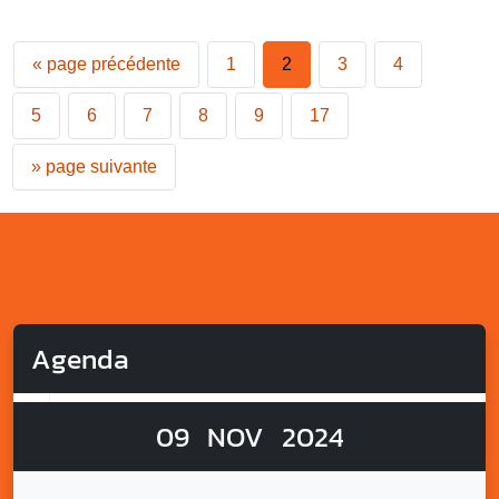
«
page précédente
1
2
3
4
5
6
7
8
9
17
»
page suivante
Agenda
09
NOV
2024