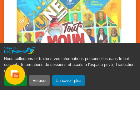
Nous collectons et traitons vos informations personnelles dans le but
suivant :
Informations de sessions et accès à l'espace privé, Traduction
des pages
.
‹
›
Accepter
Refuser
En savoir plus
Fête patronale du Gosier : Tout
moun sé moun
7 août
PDF - 1.7 Mio