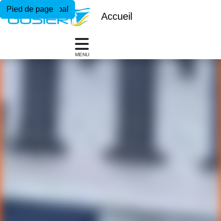
Menu principal
Contenu principal
Pied de page
Accueil
MENU