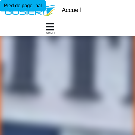
Menu principal
Contenu principal
Pied de page
Accueil
MENU