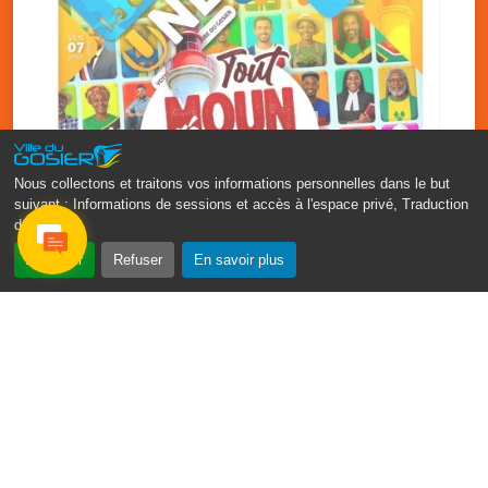
Nous collectons et traitons vos informations personnelles dans le but
suivant :
Informations de sessions et accès à l'espace privé, Traduction
des pages
.
‹
›
Accepter
Refuser
En savoir plus
Fête patronale du Gosier : Tout
moun sé moun
7 août
PDF - 1.7 Mio