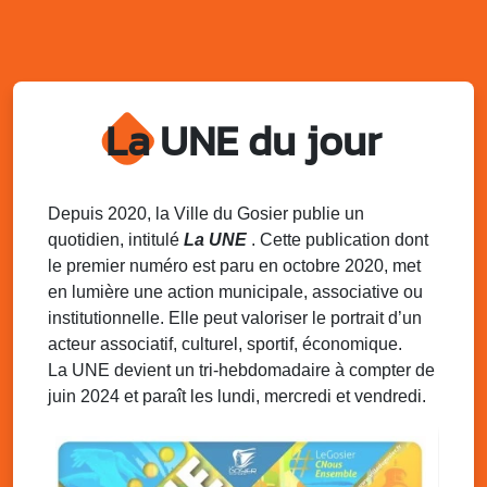
Datcha Summer Sport : Beach soccer
Plage de la Datcha, bourg du Gosier
Mar. 12 août 2025
07h00 - 10h00
Opération coup de poing “Clean ton
quartier !”
La UNE du jour
Mares de Diavet et de Diagnio au Gosier
Mar. 12 août 2025
09h00 - 11h00
Boost ton mood ! Ateliers de sensibilisation
Depuis 2020, la Ville du Gosier publie un
à la santé mentale à la prévention des
quotidien, intitulé
La UNE
. Cette publication dont
addictions
le premier numéro est paru en octobre 2020, met
Médiathèque Raoul Georges Nicolo, Bd Amédée Clara,
en lumière une action municipale, associative ou
Le Gosier
institutionnelle. Elle peut valoriser le portrait d’un
Mar. 12 août 2025
09h00 - 11h00
acteur associatif, culturel, sportif, économique.
Séance du Conseil municipal du 12 août
La UNE devient un tri-hebdomadaire à compter de
2025 9h
juin 2024 et paraît les lundi, mercredi et vendredi.
Salle du conseil, mairie du Gosier