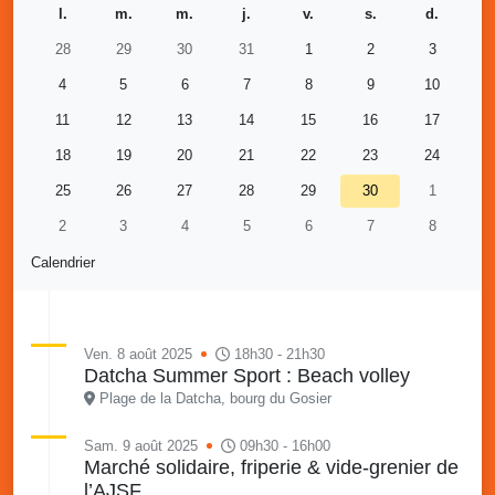
l.
m.
m.
j.
v.
s.
d.
28
29
30
31
1
2
3
4
5
6
7
8
9
10
11
12
13
14
15
16
17
18
19
20
21
22
23
24
25
26
27
28
29
30
1
2
3
4
5
6
7
8
Calendrier
Ven. 8 août 2025
18h30 - 21h30
Datcha Summer Sport : Beach volley
Plage de la Datcha, bourg du Gosier
Sam. 9 août 2025
09h30 - 16h00
Marché solidaire, friperie & vide-grenier de
l’AJSF