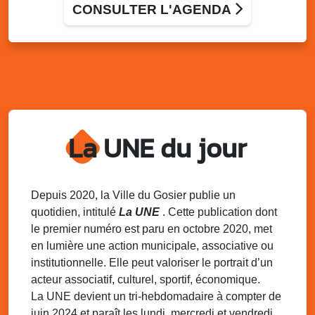
Rendez-vous et départ : Chemin pavé, Grande-Ravine
CONSULTER L'AGENDA
Sam. 8 août
12h30 - 17h30
Déjeuner dansant – TI KAN NO
Espace An Savann-La, derrière le lycée hôtelier du
Gosier
Sam. 8 août
14h30 - 16h30
Atelier d’apprentissage du Gwo Ka au
Gosier
La UNE du jour
Local de l’association de Mare-Gaillard
Sam. 8 août
18h00 - 21h00
Gosier Summer beach • Volley
Depuis 2020, la Ville du Gosier publie un
Plage de la Datcha
quotidien, intitulé
La UNE
. Cette publication dont
le premier numéro est paru en octobre 2020, met
Sam. 8 août
20h00 - 23h30
en lumière une action municipale, associative ou
Grand diner dansant de l’AS Grande-
institutionnelle. Elle peut valoriser le portrait d’un
Ravine
Centre culturel de Grande-Ravine
acteur associatif, culturel, sportif, économique.
La UNE devient un tri-hebdomadaire à compter de
juin 2024 et paraît les lundi, mercredi et vendredi.