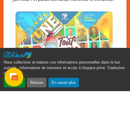
Nous collectons et traitons vos informations personnelles dans le but
suivant :
Informations de sessions et accès à l'espace privé, Traduction
des pages
.
Accepter
Refuser
En savoir plus
‹
›
Fête patronale du Gosier : Tout