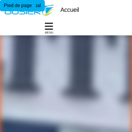
Menu principal
Contenu principal
Pied de page
Accueil
MENU