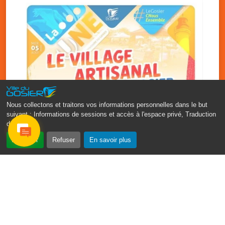
Nous collectons et traitons vos informations personnelles dans le but
suivant :
Informations de sessions et accès à l'espace privé, Traduction
des pages
.
‹
›
Accepter
Refuser
En savoir plus
Vakans O Gozyé : le village
artisanal du Gosier