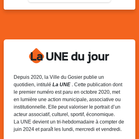
Sam. 9 août 2025
09h30 - 16h00
Marché solidaire, friperie & vide-grenier de
l’AJSF
Local de l’AJSF, route de la plage, Saint-Félix, Gosier
Sam. 9 août 2025
11h00 - 23h00
Village du quartier n°3 à Saint-Félix
La UNE du jour
Terrain de football de Saint-Felix, le Gosier
Du 9 au 10 août 2025
20h00 - 00h00
Kout Tanbou – “Sonjé Bewten”
PMU de Saint-Felix
Depuis 2020, la Ville du Gosier publie un
quotidien, intitulé
La UNE
. Cette publication dont
Dim. 10 août 2025
12h30 - 17h00
le premier numéro est paru en octobre 2020, met
Grillade party des Amis de Saint-Félix
en lumière une action municipale, associative ou
Espace Gros Morne, Gosier
institutionnelle. Elle peut valoriser le portrait d’un
acteur associatif, culturel, sportif, économique.
La UNE devient un tri-hebdomadaire à compter de
juin 2024 et paraît les lundi, mercredi et vendredi.