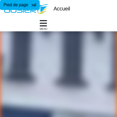
Menu principal
Contenu principal
Pied de page
Accueil
MENU