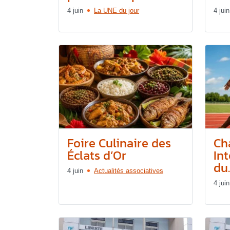
4 juin
La UNE du jour
4 juin
Foire Culinaire des
Ch
Éclats d’Or
In
du..
4 juin
Actualités associatives
4 juin