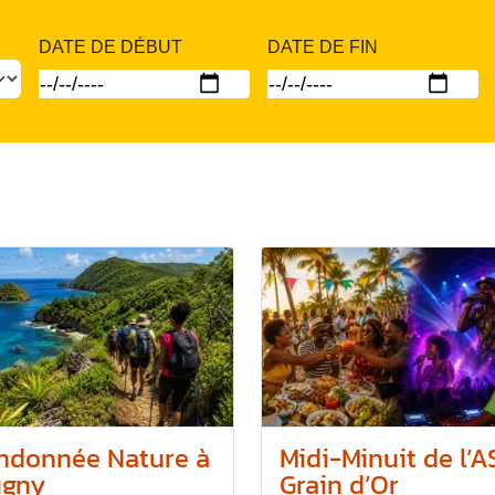
DATE DE DÉBUT
DATE DE FIN
ndonnée Nature à
Midi-Minuit de l’A
ugny
Grain d’Or