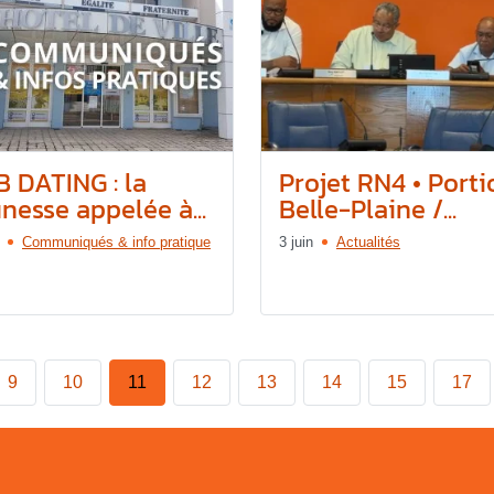
B DATING : la
Projet RN4 • Porti
nesse appelée à...
Belle-Plaine /...
Communiqués & info pratique
3 juin
Actualités
9
10
11
12
13
14
15
17