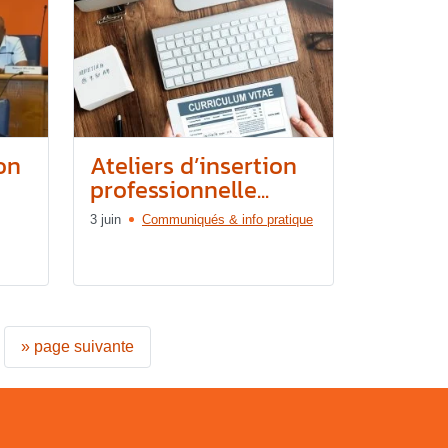
on
Ateliers d’insertion
professionnelle...
3 juin
Communiqués & info pratique
»
page suivante