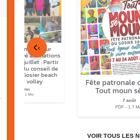
‹
tour en images sur
ns O Gozyé animations
medi 18 juillet : Partir
vre, fête du conseil de
tier n°3, Gosier beach
Fête patronale d
summer volley
Tout moun s
23 juillet
PDF - 5.1 Mio
7
7 août
PDF - 1.7 M
VOIR TOUS LES