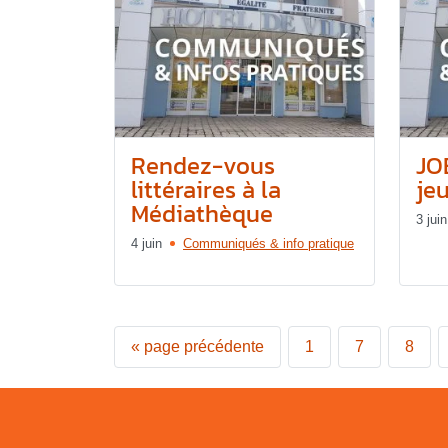
Rendez-vous
JO
littéraires à la
jeu
Médiathèque
3 juin
4 juin
Communiqués & info pratique
«
page précédente
1
7
8