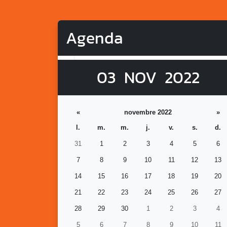
Agenda
03
NOV
2022
«
novembre 2022
»
l.
m.
m.
j.
v.
s.
d.
31
1
2
3
4
5
6
7
8
9
10
11
12
13
14
15
16
17
18
19
20
21
22
23
24
25
26
27
28
29
30
1
2
3
4
5
6
7
8
9
10
11