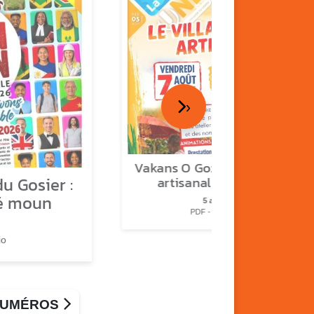
›
Vakans O Gozyé : le village
u Gosier :
artisanal du Gosier
é moun
5 août
PDF - 1.2 Mio
io
 NUMÉROS