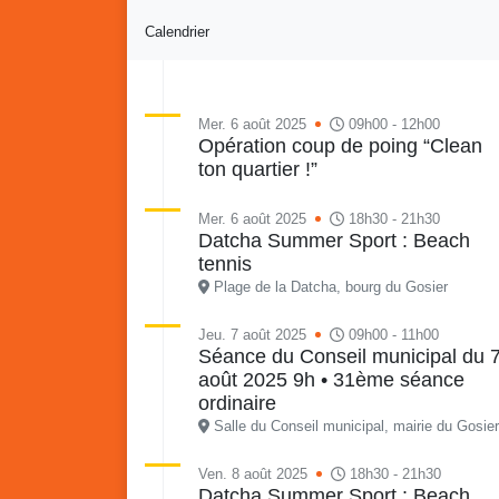
Calendrier
Mer. 6 août 2025
09h00 - 12h00
Opération coup de poing “Clean
ton quartier !”
Re
Vaka
du sa
Mer. 6 août 2025
18h30 - 21h30
en li
Datcha Summer Sport : Beach
Vakans o Gozyé : Gosier
quar
tennis
Lanta
Plage de la Datcha, bourg du Gosier
24 juillet
Jeu. 7 août 2025
09h00 - 11h00
PDF - 1.6 Mio
Séance du Conseil municipal du 
août 2025 9h • 31ème séance
ordinaire
Salle du Conseil municipal, mairie du Gosier
Ven. 8 août 2025
18h30 - 21h30
Datcha Summer Sport : Beach