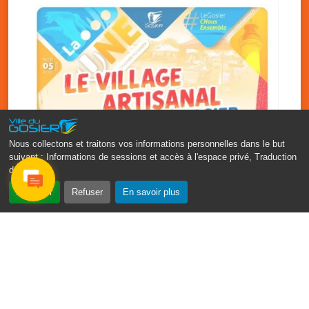
Nous collectons et traitons vos informations personnelles dans le but
suivant :
Informations de sessions et accès à l'espace privé, Traduction
des pages
.
‹
›
Accepter
Refuser
En savoir plus
Vakans O Gozyé : le village
artisanal du Gosier