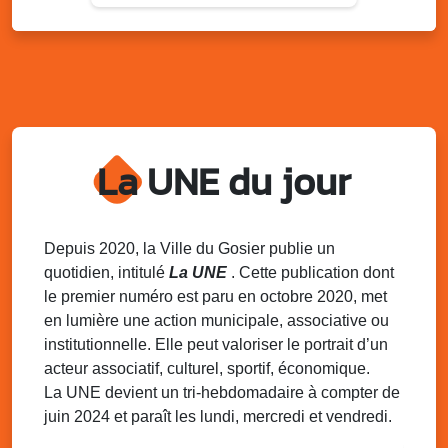
Sam. 9 août 2025
09h30 - 16h00
Marché solidaire, friperie & vide-grenier de
l’AJSF
Local de l’AJSF, route de la plage, Saint-Félix, Gosier
Sam. 9 août 2025
11h00 - 23h00
Village du quartier n°3 à Saint-Félix
La UNE du jour
Terrain de football de Saint-Felix, le Gosier
Du 9 au 10 août 2025
20h00 - 00h00
Kout Tanbou – “Sonjé Bewten”
PMU de Saint-Felix
Depuis 2020, la Ville du Gosier publie un
quotidien, intitulé
La UNE
. Cette publication dont
Dim. 10 août 2025
12h30 - 17h00
le premier numéro est paru en octobre 2020, met
Grillade party des Amis de Saint-Félix
en lumière une action municipale, associative ou
Espace Gros Morne, Gosier
institutionnelle. Elle peut valoriser le portrait d’un
acteur associatif, culturel, sportif, économique.
La UNE devient un tri-hebdomadaire à compter de
juin 2024 et paraît les lundi, mercredi et vendredi.