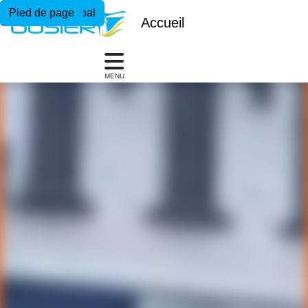
Menu principal
Contenu principal
Pied de page
Accueil
MENU