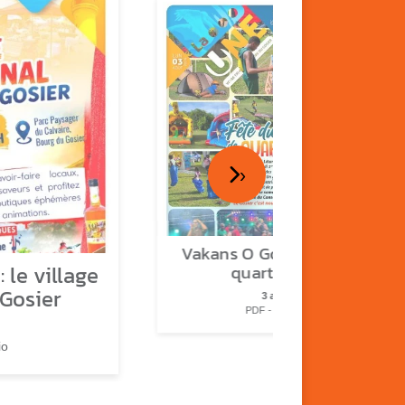
›
Vakans O Gozyé : fête de
 le village
quartier n°2
 Gosier
3 août
PDF - 2.3 Mio
io