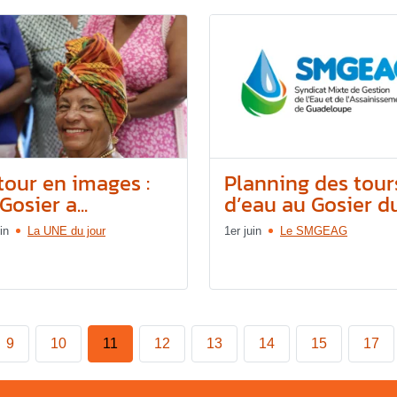
tour en images :
Planning des tour
Gosier a...
d’eau au Gosier du.
in
La UNE du jour
1er juin
Le SMGEAG
9
10
11
12
13
14
15
17