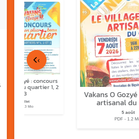
‹
ns o Gozyé : concours
5
lus beau quartier 1, 2
Vakans O Gozyé :
& 3
artisanal du
17 juillet
PDF - 1.3 Mio
5 août
PDF - 1.2 M