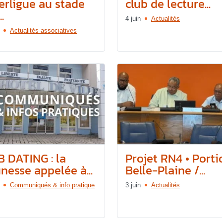
terligue au stade
club de lecture...
.
4 juin
Actualités
Actualités associatives
B DATING : la
Projet RN4 • Porti
nesse appelée à...
Belle-Plaine /...
Communiqués & info pratique
3 juin
Actualités