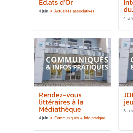
Éclats d’Or
In
du..
4 juin
Actualités associatives
4 juin
Rendez-vous
JO
littéraires à la
jeu
Médiathèque
3 juin
4 juin
Communiqués & info pratique