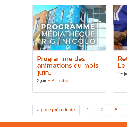
Programme des
Re
animations du mois
Le 
juin...
1er ju
2 juin
Actualités
«
page précédente
1
7
8