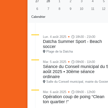
27
28
1
2
3
4
5
6
7
8
9
10
11
12
Calendrier
Lun. 4 août 2025
18h30 - 21h30
Datcha Summer Sport - Beach
soccer
Retour en images sur
Vakans O Gozyé animations
Plage de la Datcha
du samedi 18 juillet : Partir
en livre, fête du conseil de
Vaka
Mar. 5 août 2025
09h00 - 11h30
Séance du Conseil municipal du 
quartier n°3, Gosier beach
mon p
août 2025 • 30ème séance
summer volley
ordinaire
23 juillet
Salle du Conseil municipal, mairie du Gosier
PDF - 5.1 Mio
Mer. 6 août 2025
09h00 - 12h00
Opération coup de poing “Clean
ton quartier !”