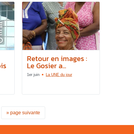
Retour en images :
is
Le Gosier a...
1er juin
La UNE du jour
»
page suivante