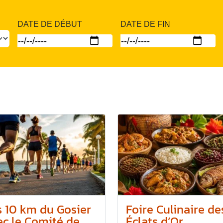
DATE DE DÉBUT
DATE DE FIN
s 10 km du Gosier
Foire Culinaire de
c le Comité de...
Éclats d’Or