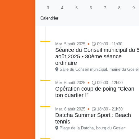
3
4
5
6
7
8
9
Calendrier
Mar. 5 août 2025
09h00 - 11h30
Séance du Conseil municipal du 
août 2025 • 30ème séance
Retour en images sur
Vakans O Gozyé animations
ordinaire
du samedi 18 juillet : Partir
Salle du Conseil municipal, mairie du Gosier
en livre, fête du conseil de
Vaka
quartier n°3, Gosier beach
mon p
Mer. 6 août 2025
09h00 - 12h00
Opération coup de poing “Clean
summer volley
ton quartier !”
23 juillet
PDF - 5.1 Mio
Mer. 6 août 2025
18h30 - 21h30
Datcha Summer Sport : Beach
tennis
Plage de la Datcha, bourg du Gosier