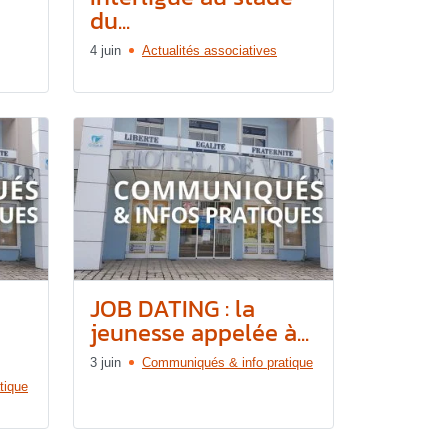
du...
4 juin
Actualités associatives
JOB DATING : la
jeunesse appelée à...
3 juin
Communiqués & info pratique
tique