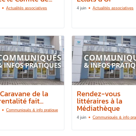
Actualités associatives
4 juin
Actualités associatives
 Caravane de la
Rendez-vous
entalité fait...
littéraires à la
Médiathèque
Communiqués & info pratique
4 juin
Communiqués & info pra