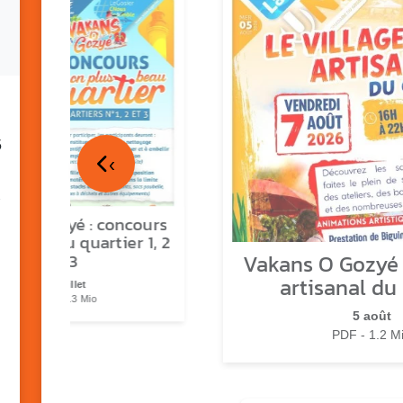
5
‹
ns o Gozyé : concours
lus beau quartier 1, 2
Vakans O Gozyé :
& 3
artisanal du
17 juillet
PDF - 1.3 Mio
5 août
PDF - 1.2 M