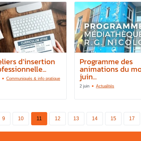
liers d’insertion
Programme des
fessionnelle...
animations du mo
juin...
Communiqués & info pratique
2 juin
Actualités
9
10
11
12
13
14
15
17