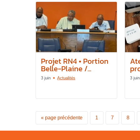
Projet RN4 • Portion
Ate
Belle-Plaine /...
pro
3 juin
Actualités
3 juin
«
page précédente
1
7
8