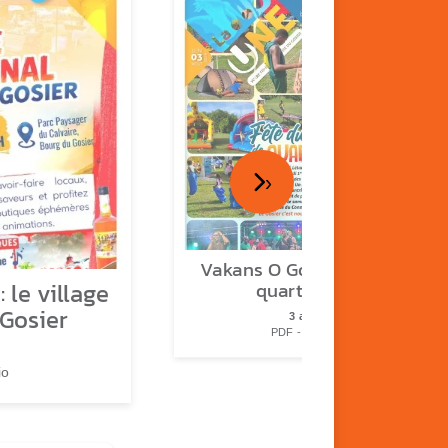
›
Vakans O Gozyé : fête de
 le village
quartier n°2
 Gosier
3 août
PDF - 2.3 Mio
io