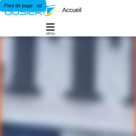
Menu principal
Contenu principal
Pied de page
Accueil
MENU