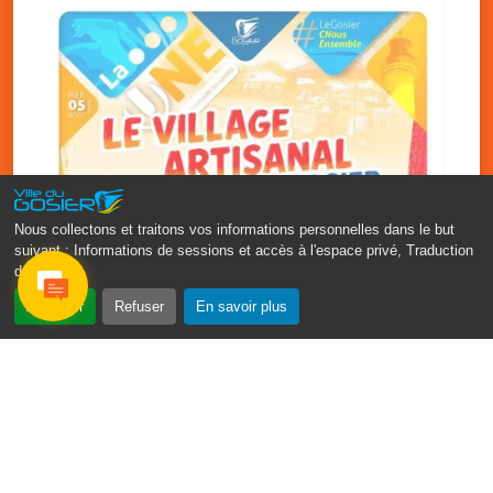
Nous collectons et traitons vos informations personnelles dans le but
suivant :
Informations de sessions et accès à l'espace privé, Traduction
des pages
.
‹
›
Accepter
Refuser
En savoir plus
Vakans O Gozyé : le village
artisanal du Gosier