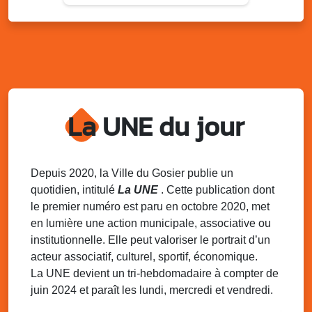
Sam. 9 août 2025
11h00 - 23h00
Village du quartier n°3 à Saint-Félix
Terrain de football de Saint-Felix, le Gosier
Du 9 au 10 août 2025
20h00 - 00h00
Kout Tanbou – “Sonjé Bewten”
La UNE du jour
PMU de Saint-Felix
Dim. 10 août 2025
12h30 - 17h00
Grillade party des Amis de Saint-Félix
Espace Gros Morne, Gosier
Depuis 2020, la Ville du Gosier publie un
quotidien, intitulé
La UNE
. Cette publication dont
Lun. 11 août 2025
15h00 - 18h00
le premier numéro est paru en octobre 2020, met
Distributions de packs / bonbonnes d’eau
en lumière une action municipale, associative ou
sur 2 sites
institutionnelle. Elle peut valoriser le portrait d’un
Palais des Sports et de la Culture, Bas du Fort et école
acteur associatif, culturel, sportif, économique.
Klébert Moinet, Mare-Gaillard, Le Gosier
La UNE devient un tri-hebdomadaire à compter de
juin 2024 et paraît les lundi, mercredi et vendredi.