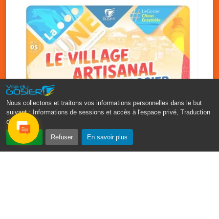
Nous collectons et traitons vos informations personnelles dans le but
suivant :
Informations de sessions et accès à l'espace privé, Traduction
des pages
.
‹
›
Accepter
Refuser
En savoir plus
Vakans O Gozyé : le village
artisanal du Gosier