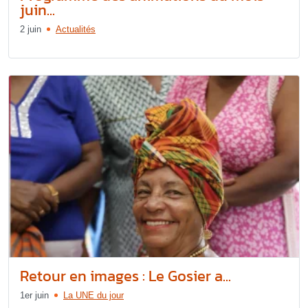
juin...
2 juin
Actualités
Retour en images : Le Gosier a...
1er juin
La UNE du jour