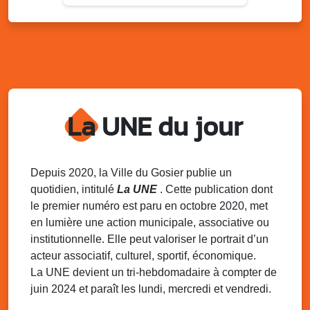
Sam. 9 août 2025
11h00 - 23h00
Village du quartier n°3 à Saint-Félix
Terrain de football de Saint-Felix, le Gosier
Du 9 au 10 août 2025
20h00 - 00h00
Kout Tanbou – “Sonjé Bewten”
La UNE du jour
PMU de Saint-Felix
Dim. 10 août 2025
12h30 - 17h00
Grillade party des Amis de Saint-Félix
Espace Gros Morne, Gosier
Depuis 2020, la Ville du Gosier publie un
quotidien, intitulé
La UNE
. Cette publication dont
Lun. 11 août 2025
15h00 - 18h00
le premier numéro est paru en octobre 2020, met
Distributions de packs / bonbonnes d’eau
en lumière une action municipale, associative ou
sur 2 sites
institutionnelle. Elle peut valoriser le portrait d’un
Palais des Sports et de la Culture, Bas du Fort et école
acteur associatif, culturel, sportif, économique.
Klébert Moinet, Mare-Gaillard, Le Gosier
La UNE devient un tri-hebdomadaire à compter de
juin 2024 et paraît les lundi, mercredi et vendredi.