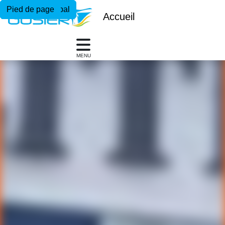
Menu principal
Contenu principal
Pied de page
Accueil
MENU