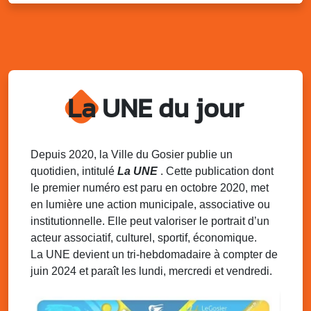
Kout Tanbou – “Sonjé Bewten”
PMU de Saint-Felix
Dim. 10 août 2025
12h30 - 17h00
Grillade party des Amis de Saint-Félix
Espace Gros Morne, Gosier
La UNE du jour
Lun. 11 août 2025
15h00 - 18h00
Distributions de packs / bonbonnes d’eau
sur 2 sites
Palais des Sports et de la Culture, Bas du Fort et école
Depuis 2020, la Ville du Gosier publie un
Klébert Moinet, Mare-Gaillard, Le Gosier
quotidien, intitulé
La UNE
. Cette publication dont
le premier numéro est paru en octobre 2020, met
Lun. 11 août 2025
18h30 - 21h30
en lumière une action municipale, associative ou
Datcha Summer Sport : Beach soccer
institutionnelle. Elle peut valoriser le portrait d’un
Plage de la Datcha, bourg du Gosier
acteur associatif, culturel, sportif, économique.
La UNE devient un tri-hebdomadaire à compter de
juin 2024 et paraît les lundi, mercredi et vendredi.