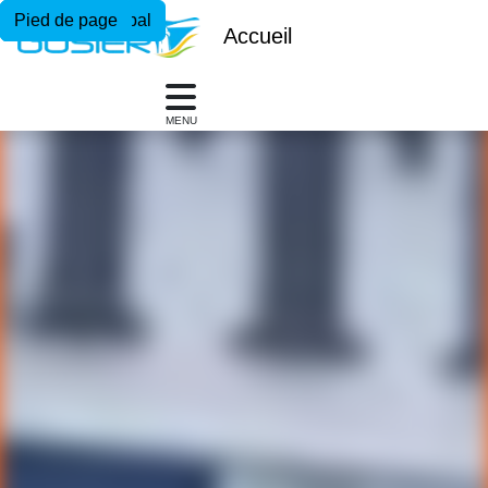
Menu principal
Contenu principal
Pied de page
Accueil
MENU