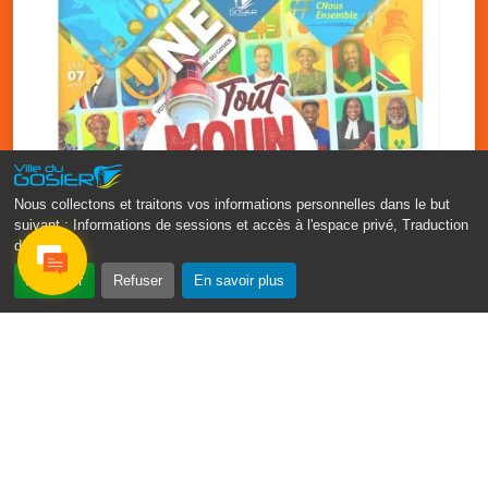
Nous collectons et traitons vos informations personnelles dans le but
suivant :
Informations de sessions et accès à l'espace privé, Traduction
des pages
.
‹
›
Accepter
Refuser
En savoir plus
Fête patronale du Gosier : Tout
moun sé moun
7 août
PDF - 1.7 Mio