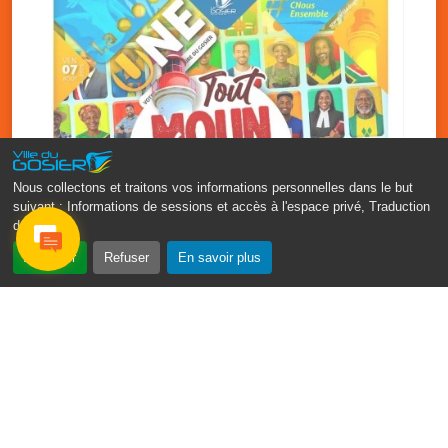
Nous collectons et traitons vos informations personnelles dans le but
suivant :
Informations de sessions et accès à l'espace privé, Traduction
des pages
.
‹
›
Accepter
Refuser
En savoir plus
Fête patronale du Gosier : Tout
moun sé moun
7 août
PDF - 1.7 Mio