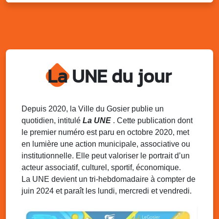
Kout Tanbou – “Sonjé Bewten”
PMU de Saint-Felix
Dim. 10 août 2025
12h30 - 17h00
Grillade party des Amis de Saint-Félix
Espace Gros Morne, Gosier
La UNE du jour
Lun. 11 août 2025
15h00 - 18h00
Distributions de packs / bonbonnes d’eau
sur 2 sites
Palais des Sports et de la Culture, Bas du Fort et école
Depuis 2020, la Ville du Gosier publie un
Klébert Moinet, Mare-Gaillard, Le Gosier
quotidien, intitulé
La UNE
. Cette publication dont
le premier numéro est paru en octobre 2020, met
Lun. 11 août 2025
18h30 - 21h30
en lumière une action municipale, associative ou
Datcha Summer Sport : Beach soccer
institutionnelle. Elle peut valoriser le portrait d’un
Plage de la Datcha, bourg du Gosier
acteur associatif, culturel, sportif, économique.
La UNE devient un tri-hebdomadaire à compter de
juin 2024 et paraît les lundi, mercredi et vendredi.