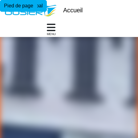
Menu principal
Contenu principal
Pied de page
Accueil
MENU