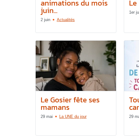
animations du mois
Le 
juin...
1er ju
2 juin
Actualités
Le Gosier fête ses
Tou
mamans
can
29 mai
La UNE du jour
29 m