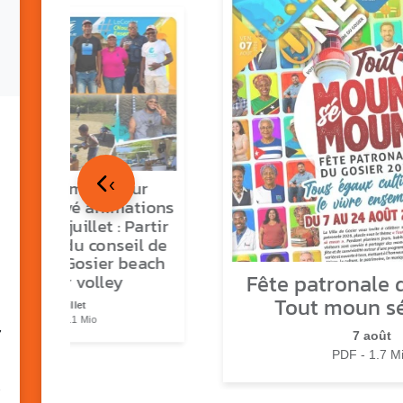
‹
tour en images sur
ns O Gozyé animations
medi 18 juillet : Partir
vre, fête du conseil de
tier n°3, Gosier beach
Fête patronale d
summer volley
Tout moun s
23 juillet
PDF - 5.1 Mio
7
7 août
PDF - 1.7 M