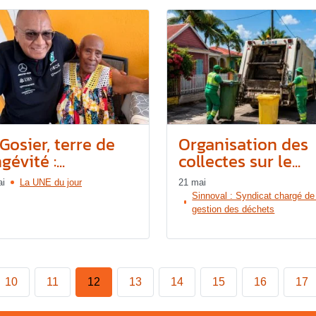
Gosier, terre de
Organisation des
gévité :...
collectes sur le...
ai
La UNE du jour
21 mai
Sinnoval : Syndicat chargé de
gestion des déchets
10
11
12
13
14
15
16
17