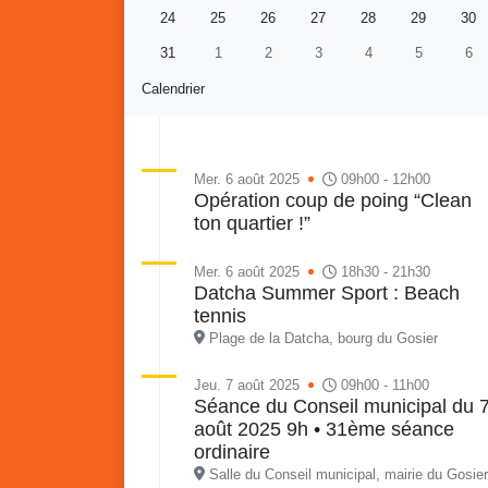
24
25
26
27
28
29
30
31
1
2
3
4
5
6
Calendrier
Mer. 6 août 2025
09h00 - 12h00
Opération coup de poing “Clean
ton quartier !”
Re
Vaka
du sa
Mer. 6 août 2025
18h30 - 21h30
en li
Datcha Summer Sport : Beach
Vakans o Gozyé : Gosier
quar
tennis
Lanta
Plage de la Datcha, bourg du Gosier
24 juillet
Jeu. 7 août 2025
09h00 - 11h00
PDF - 1.6 Mio
Séance du Conseil municipal du 
août 2025 9h • 31ème séance
ordinaire
Salle du Conseil municipal, mairie du Gosier