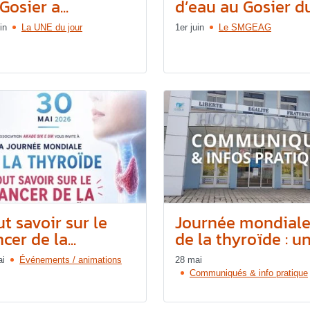
Gosier a...
d’eau au Gosier du.
in
La UNE du jour
1er juin
Le SMGEAG
t savoir sur le
Journée mondial
cer de la...
de la thyroïde : une
ai
Événements / animations
28 mai
Communiqués & info pratique