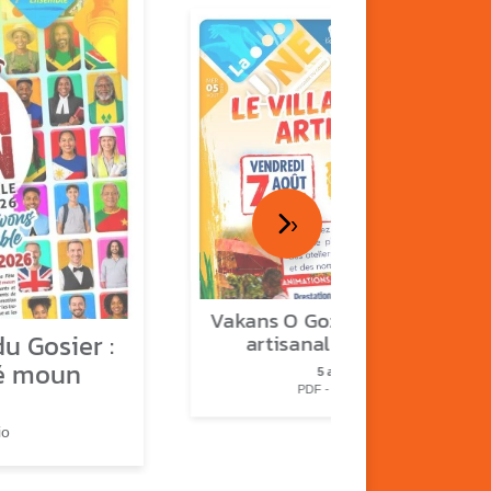
›
Vakans O Gozyé : le village
u Gosier :
artisanal du Gosier
é moun
5 août
PDF - 1.2 Mio
io