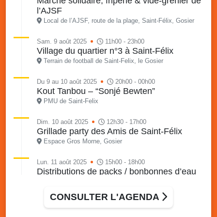
Marché solidaire, friperie & vide-grenier de
l’AJSF
Local de l’AJSF, route de la plage, Saint-Félix, Gosier
Sam. 9 août 2025
11h00 - 23h00
Village du quartier n°3 à Saint-Félix
Terrain de football de Saint-Felix, le Gosier
Du 9 au 10 août 2025
20h00 - 00h00
Kout Tanbou – “Sonjé Bewten”
PMU de Saint-Felix
Dim. 10 août 2025
12h30 - 17h00
Grillade party des Amis de Saint-Félix
Espace Gros Morne, Gosier
Lun. 11 août 2025
15h00 - 18h00
Distributions de packs / bonbonnes d’eau
sur 2 sites
Palais des Sports et de la Culture, Bas du Fort et école
CONSULTER L'AGENDA
Klébert Moinet, Mare-Gaillard, Le Gosier