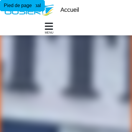
Menu principal
Contenu principal
Pied de page
Accueil
MENU