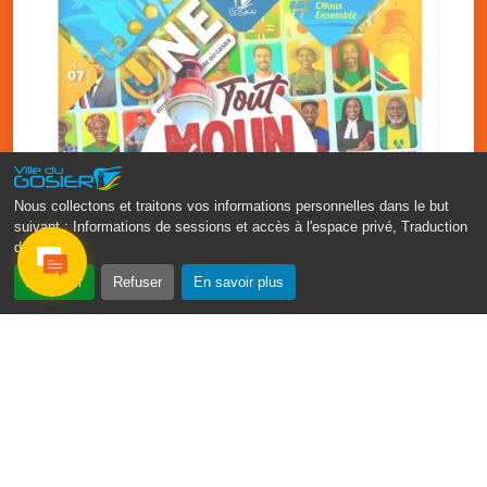
Nous collectons et traitons vos informations personnelles dans le but
suivant :
Informations de sessions et accès à l'espace privé, Traduction
des pages
.
‹
›
Accepter
Refuser
En savoir plus
Fête patronale du Gosier : Tout
moun sé moun
7 août
PDF - 1.7 Mio