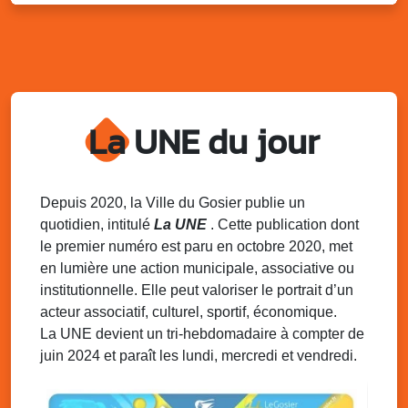
Lun. 11 août 2025
18h30 - 21h30
Datcha Summer Sport : Beach soccer
Plage de la Datcha, bourg du Gosier
Mar. 12 août 2025
07h00 - 10h00
Opération coup de poing “Clean ton
quartier !”
La UNE du jour
Mares de Diavet et de Diagnio au Gosier
Mar. 12 août 2025
09h00 - 11h00
Boost ton mood ! Ateliers de sensibilisation
Depuis 2020, la Ville du Gosier publie un
à la santé mentale à la prévention des
quotidien, intitulé
La UNE
. Cette publication dont
addictions
le premier numéro est paru en octobre 2020, met
Médiathèque Raoul Georges Nicolo, Bd Amédée Clara,
en lumière une action municipale, associative ou
Le Gosier
institutionnelle. Elle peut valoriser le portrait d’un
Mar. 12 août 2025
09h00 - 11h00
acteur associatif, culturel, sportif, économique.
Séance du Conseil municipal du 12 août
La UNE devient un tri-hebdomadaire à compter de
2025 9h
juin 2024 et paraît les lundi, mercredi et vendredi.
Salle du conseil, mairie du Gosier