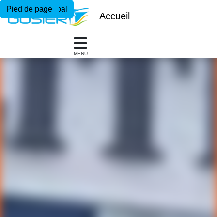
Menu principal
Contenu principal
Pied de page
Accueil
MENU