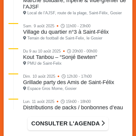
Marché solidaire, friperie & vide-grenier de
l’AJSF
Local de l’AJSF, route de la plage, Saint-Félix, Gosier
Sam. 9 août 2025
11h00 - 23h00
Village du quartier n°3 à Saint-Félix
Terrain de football de Saint-Felix, le Gosier
Du 9 au 10 août 2025
20h00 - 00h00
Kout Tanbou – “Sonjé Bewten”
PMU de Saint-Felix
Dim. 10 août 2025
12h30 - 17h00
Grillade party des Amis de Saint-Félix
Espace Gros Morne, Gosier
Lun. 11 août 2025
15h00 - 18h00
Distributions de packs / bonbonnes d’eau
sur 2 sites
Palais des Sports et de la Culture, Bas du Fort et école
CONSULTER L'AGENDA
Klébert Moinet, Mare-Gaillard, Le Gosier