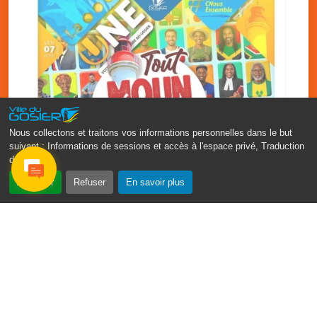
Nous collectons et traitons vos informations personnelles dans le but
suivant :
Informations de sessions et accès à l'espace privé, Traduction
des pages
.
‹
›
Accepter
Refuser
En savoir plus
Fête patronale du Gosier : Tout
moun sé moun
7 août
PDF - 1.7 Mio