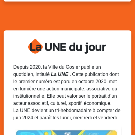
Lun. 11 août 2025
18h30 - 21h30
Datcha Summer Sport : Beach soccer
Plage de la Datcha, bourg du Gosier
Mar. 12 août 2025
07h00 - 10h00
Opération coup de poing “Clean ton
quartier !”
La UNE du jour
Mares de Diavet et de Diagnio au Gosier
Mar. 12 août 2025
09h00 - 11h00
Boost ton mood ! Ateliers de sensibilisation
Depuis 2020, la Ville du Gosier publie un
à la santé mentale à la prévention des
quotidien, intitulé
La UNE
. Cette publication dont
addictions
le premier numéro est paru en octobre 2020, met
Médiathèque Raoul Georges Nicolo, Bd Amédée Clara,
en lumière une action municipale, associative ou
Le Gosier
institutionnelle. Elle peut valoriser le portrait d’un
Mar. 12 août 2025
09h00 - 11h00
acteur associatif, culturel, sportif, économique.
Séance du Conseil municipal du 12 août
La UNE devient un tri-hebdomadaire à compter de
2025 9h
juin 2024 et paraît les lundi, mercredi et vendredi.
Salle du conseil, mairie du Gosier