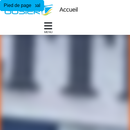
Menu principal
Contenu principal
Pied de page
Accueil
MENU