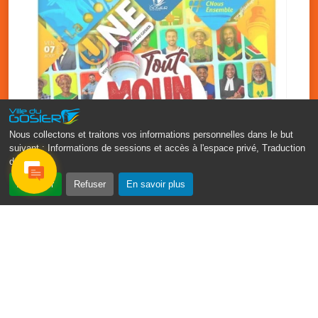
Nous collectons et traitons vos informations personnelles dans le but
suivant :
Informations de sessions et accès à l'espace privé, Traduction
des pages
.
‹
›
Accepter
Refuser
En savoir plus
Fête patronale du Gosier : Tout
moun sé moun
7 août
PDF - 1.7 Mio