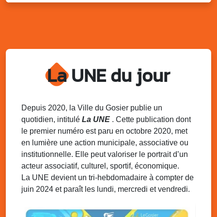
Kout Tanbou – “Sonjé Bewten”
PMU de Saint-Felix
Dim. 10 août 2025
12h30 - 17h00
Grillade party des Amis de Saint-Félix
Espace Gros Morne, Gosier
La UNE du jour
Lun. 11 août 2025
15h00 - 18h00
Distributions de packs / bonbonnes d’eau
sur 2 sites
Palais des Sports et de la Culture, Bas du Fort et école
Depuis 2020, la Ville du Gosier publie un
Klébert Moinet, Mare-Gaillard, Le Gosier
quotidien, intitulé
La UNE
. Cette publication dont
le premier numéro est paru en octobre 2020, met
Lun. 11 août 2025
18h30 - 21h30
en lumière une action municipale, associative ou
Datcha Summer Sport : Beach soccer
institutionnelle. Elle peut valoriser le portrait d’un
Plage de la Datcha, bourg du Gosier
acteur associatif, culturel, sportif, économique.
La UNE devient un tri-hebdomadaire à compter de
juin 2024 et paraît les lundi, mercredi et vendredi.