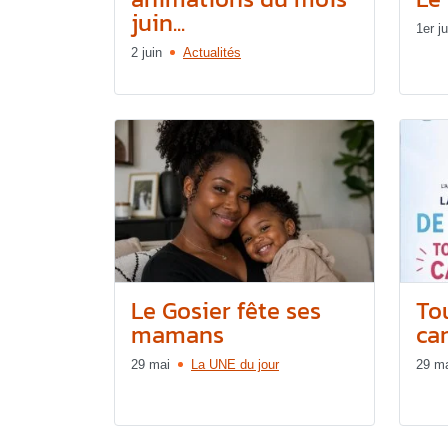
juin...
1er ju
2 juin
Actualités
Le Gosier fête ses
Tou
mamans
can
29 mai
La UNE du jour
29 m