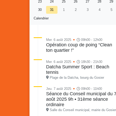
23
24
25
26
27
28
29
30
31
1
2
3
4
5
Calendrier
Mer. 6 août 2025
09h00 - 12h00
Opération coup de poing “Clean
ton quartier !”
Re
Vaka
du sa
Mer. 6 août 2025
18h30 - 21h30
en li
Datcha Summer Sport : Beach
Vakans o Gozyé : Gosier
quar
tennis
Lanta
Plage de la Datcha, bourg du Gosier
24 juillet
Jeu. 7 août 2025
09h00 - 11h00
PDF - 1.6 Mio
Séance du Conseil municipal du 
août 2025 9h • 31ème séance
ordinaire
Salle du Conseil municipal, mairie du Gosier