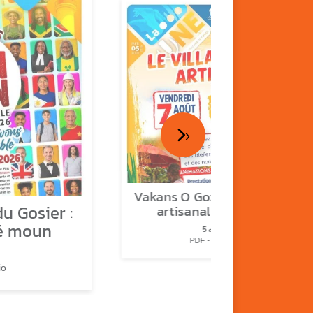
›
Vakans O Gozyé : le village
u Gosier :
artisanal du Gosier
é moun
5 août
PDF - 1.2 Mio
io