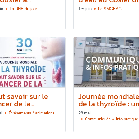
in
La UNE du jour
1er juin
Le SMGEAG
t savoir sur le
Journée mondial
cer de la...
de la thyroïde : une
ai
Événements / animations
28 mai
Communiqués & info pratique