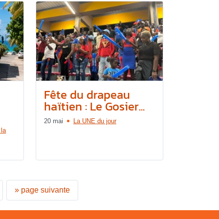
Fête du drapeau
haïtien : Le Gosier...
20 mai
La UNE du jour
 la
»
page suivante