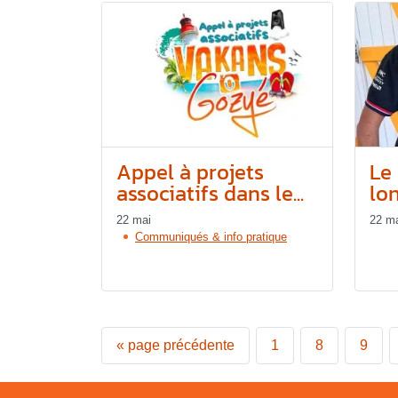
Appel à projets
Le 
associatifs dans le...
lon
22 mai
22 m
Communiqués & info pratique
«
page précédente
1
8
9