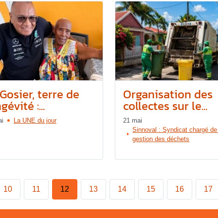
Gosier, terre de
Organisation des
gévité :...
collectes sur le...
ai
La UNE du jour
21 mai
Sinnoval : Syndicat chargé de
gestion des déchets
10
11
12
13
14
15
16
17