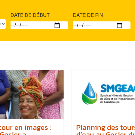
DATE DE DÉBUT
DATE DE FIN
tour en images :
Planning des tour
Gosier a...
d’eau au Gosier du.