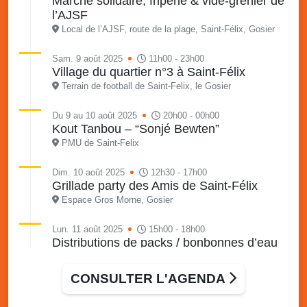
Marché solidaire, friperie & vide-grenier de
l’AJSF
Local de l’AJSF, route de la plage, Saint-Félix, Gosier
Sam. 9 août 2025
11h00 - 23h00
Village du quartier n°3 à Saint-Félix
Terrain de football de Saint-Felix, le Gosier
Du 9 au 10 août 2025
20h00 - 00h00
Kout Tanbou – “Sonjé Bewten”
PMU de Saint-Felix
Dim. 10 août 2025
12h30 - 17h00
Grillade party des Amis de Saint-Félix
Espace Gros Morne, Gosier
Lun. 11 août 2025
15h00 - 18h00
Distributions de packs / bonbonnes d’eau
sur 2 sites
Palais des Sports et de la Culture, Bas du Fort et école
CONSULTER L'AGENDA
Klébert Moinet, Mare-Gaillard, Le Gosier