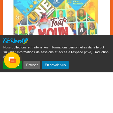
Nous collectons et traitons vos informations personnelles dans le but
suivant :
Informations de sessions et accès à l'espace privé, Traduction
des pages
.
‹
›
Accepter
Refuser
En savoir plus
Fête patronale du Gosier : Tout
moun sé moun
7 août
PDF - 1.7 Mio