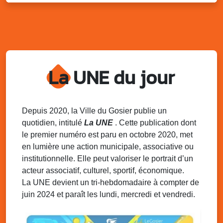
Lun. 11 août 2025
18h30 - 21h30
Datcha Summer Sport : Beach soccer
Plage de la Datcha, bourg du Gosier
Mar. 12 août 2025
07h00 - 10h00
Opération coup de poing “Clean ton
quartier !”
La UNE du jour
Mares de Diavet et de Diagnio au Gosier
Mar. 12 août 2025
09h00 - 11h00
Boost ton mood ! Ateliers de sensibilisation
Depuis 2020, la Ville du Gosier publie un
à la santé mentale à la prévention des
quotidien, intitulé
La UNE
. Cette publication dont
addictions
le premier numéro est paru en octobre 2020, met
Médiathèque Raoul Georges Nicolo, Bd Amédée Clara,
en lumière une action municipale, associative ou
Le Gosier
institutionnelle. Elle peut valoriser le portrait d’un
Mar. 12 août 2025
09h00 - 11h00
acteur associatif, culturel, sportif, économique.
Séance du Conseil municipal du 12 août
La UNE devient un tri-hebdomadaire à compter de
2025 9h
juin 2024 et paraît les lundi, mercredi et vendredi.
Salle du conseil, mairie du Gosier