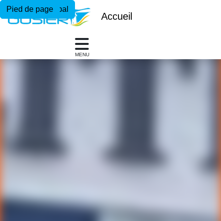
Menu principal
Contenu principal
Pied de page
Accueil
MENU