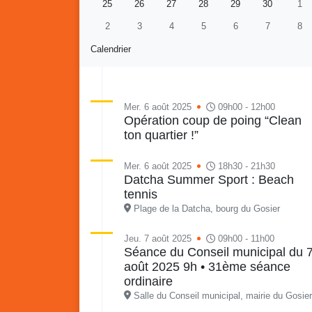
25
26
27
28
29
30
1
2
3
4
5
6
7
8
Calendrier
Mer. 6 août 2025
09h00 - 12h00
Opération coup de poing “Clean
ton quartier !”
Re
Vaka
du sa
Mer. 6 août 2025
18h30 - 21h30
en li
Datcha Summer Sport : Beach
Vakans o Gozyé : Gosier
quar
tennis
Lanta
Plage de la Datcha, bourg du Gosier
24 juillet
Jeu. 7 août 2025
09h00 - 11h00
PDF - 1.6 Mio
Séance du Conseil municipal du 
août 2025 9h • 31ème séance
ordinaire
Salle du Conseil municipal, mairie du Gosier