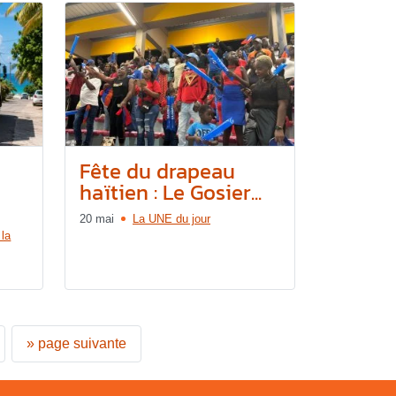
Fête du drapeau
haïtien : Le Gosier...
20 mai
La UNE du jour
 la
»
page suivante