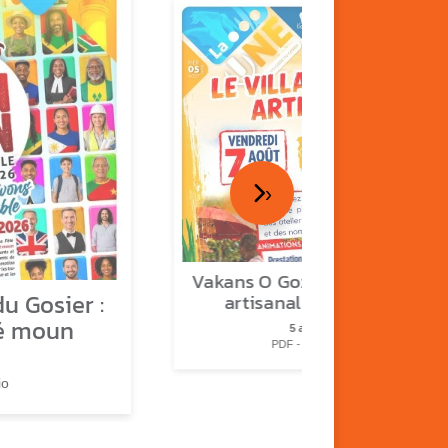
›
Vakans O Gozyé : le village
u Gosier :
artisanal du Gosier
é moun
5 août
PDF - 1.2 Mio
io