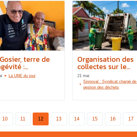
Gosier, terre de
Organisation des
gévité :...
collectes sur le...
ai
La UNE du jour
21 mai
Sinnoval : Syndicat chargé de
gestion des déchets
10
11
12
13
14
15
16
17