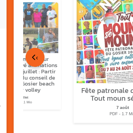
‹
tour en images sur
ns O Gozyé animations
medi 18 juillet : Partir
vre, fête du conseil de
tier n°3, Gosier beach
Fête patronale d
summer volley
Tout moun s
23 juillet
PDF - 5.1 Mio
7
7 août
PDF - 1.7 M