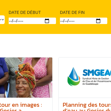
DATE DE DÉBUT
DATE DE FIN
tour en images :
Planning des tour
Gosier a...
d’eau au Gosier du.