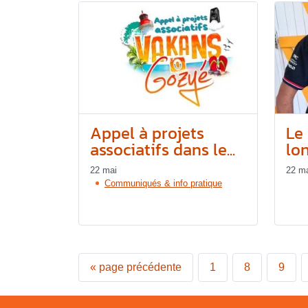
Appel à projets
Le 
associatifs dans le...
lon
22 mai
22 m
Communiqués & info pratique
«
page précédente
1
8
9