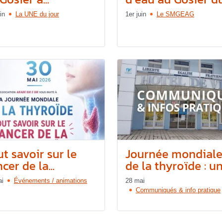
in
La UNE du jour
1er juin
Le SMGEAG
t savoir sur le
Journée mondial
cer de la...
de la thyroïde : une
ai
Événements / animations
28 mai
Communiqués & info pratique