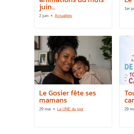
juin...
1er ju
2 juin
Actualités
Le Gosier fête ses
Tou
mamans
can
29 mai
La UNE du jour
29 m