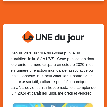
Kout Tanbou – “Sonjé Bewten”
PMU de Saint-Felix
Dim. 10 août 2025
12h30 - 17h00
Grillade party des Amis de Saint-Félix
Espace Gros Morne, Gosier
La UNE du jour
Lun. 11 août 2025
15h00 - 18h00
Distributions de packs / bonbonnes d’eau
sur 2 sites
Palais des Sports et de la Culture, Bas du Fort et école
Depuis 2020, la Ville du Gosier publie un
Klébert Moinet, Mare-Gaillard, Le Gosier
quotidien, intitulé
La UNE
. Cette publication dont
le premier numéro est paru en octobre 2020, met
Lun. 11 août 2025
18h30 - 21h30
en lumière une action municipale, associative ou
Datcha Summer Sport : Beach soccer
institutionnelle. Elle peut valoriser le portrait d’un
Plage de la Datcha, bourg du Gosier
acteur associatif, culturel, sportif, économique.
La UNE devient un tri-hebdomadaire à compter de
juin 2024 et paraît les lundi, mercredi et vendredi.