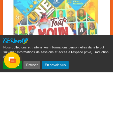
Nous collectons et traitons vos informations personnelles dans le but
suivant :
Informations de sessions et accès à l'espace privé, Traduction
des pages
.
‹
›
Accepter
Refuser
En savoir plus
Fête patronale du Gosier : Tout
moun sé moun
7 août
PDF - 1.7 Mio