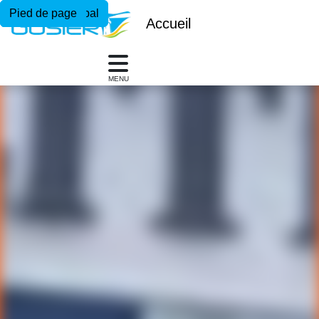
Menu principal
Contenu principal
Pied de page
Accueil
MENU