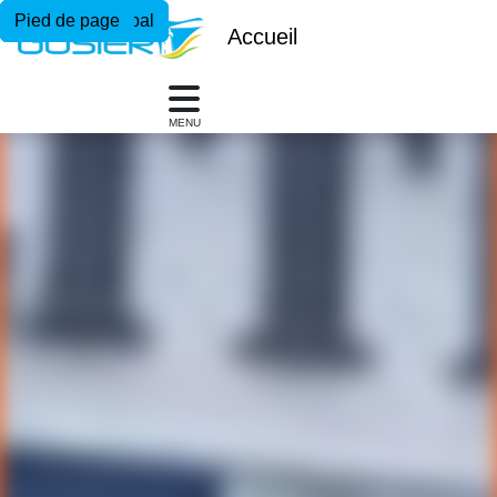
Menu principal
Contenu principal
Pied de page
Accueil
MENU