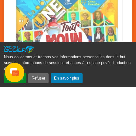
Nous collectons et traitons vos informations personnelles dans le but
suivant :
Informations de sessions et accès à l'espace privé, Traduction
des pages
.
‹
›
Accepter
Refuser
En savoir plus
Fête patronale du Gosier : Tout
moun sé moun
7 août
PDF - 1.7 Mio