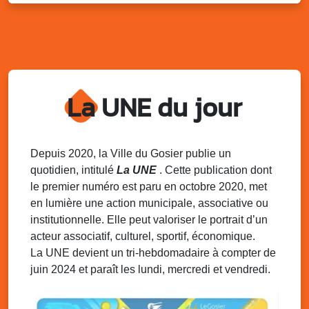
Distributions de packs / bonbonnes d’eau
sur 2 sites
Palais des Sports et de la Culture, Bas du Fort et école
Klébert Moinet, Mare-Gaillard, Le Gosier
Lun. 11 août 2025
18h30 - 21h30
Datcha Summer Sport : Beach soccer
La UNE du jour
Plage de la Datcha, bourg du Gosier
Mar. 12 août 2025
07h00 - 10h00
Opération coup de poing “Clean ton
Depuis 2020, la Ville du Gosier publie un
quartier !”
quotidien, intitulé
La UNE
. Cette publication dont
Mares de Diavet et de Diagnio au Gosier
le premier numéro est paru en octobre 2020, met
en lumière une action municipale, associative ou
Mar. 12 août 2025
09h00 - 11h00
institutionnelle. Elle peut valoriser le portrait d’un
Boost ton mood ! Ateliers de sensibilisation
à la santé mentale à la prévention des
acteur associatif, culturel, sportif, économique.
addictions
La UNE devient un tri-hebdomadaire à compter de
Médiathèque Raoul Georges Nicolo, Bd Amédée Clara,
juin 2024 et paraît les lundi, mercredi et vendredi.
Le Gosier