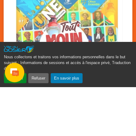
Nous collectons et traitons vos informations personnelles dans le but
suivant :
Informations de sessions et accès à l'espace privé, Traduction
des pages
.
‹
›
Accepter
Refuser
En savoir plus
Fête patronale du Gosier : Tout
moun sé moun
7 août
PDF - 1.7 Mio