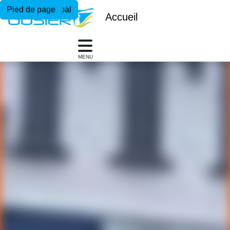
Menu principal
Contenu principal
Pied de page
Accueil
MENU