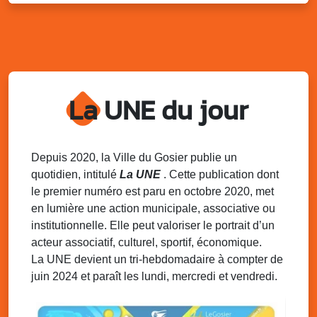
Distributions de packs / bonbonnes d’eau
sur 2 sites
Palais des Sports et de la Culture, Bas du Fort et école
Klébert Moinet, Mare-Gaillard, Le Gosier
Lun. 11 août 2025
18h30 - 21h30
Datcha Summer Sport : Beach soccer
La UNE du jour
Plage de la Datcha, bourg du Gosier
Mar. 12 août 2025
07h00 - 10h00
Opération coup de poing “Clean ton
Depuis 2020, la Ville du Gosier publie un
quartier !”
quotidien, intitulé
La UNE
. Cette publication dont
Mares de Diavet et de Diagnio au Gosier
le premier numéro est paru en octobre 2020, met
en lumière une action municipale, associative ou
Mar. 12 août 2025
09h00 - 11h00
institutionnelle. Elle peut valoriser le portrait d’un
Boost ton mood ! Ateliers de sensibilisation
à la santé mentale à la prévention des
acteur associatif, culturel, sportif, économique.
addictions
La UNE devient un tri-hebdomadaire à compter de
Médiathèque Raoul Georges Nicolo, Bd Amédée Clara,
juin 2024 et paraît les lundi, mercredi et vendredi.
Le Gosier