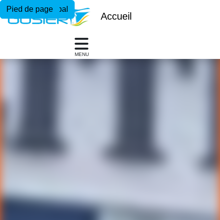
Menu principal
Contenu principal
Pied de page
Accueil
MENU