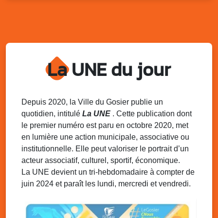
Sam. 9 août 2025
11h00 - 23h00
Village du quartier n°3 à Saint-Félix
Terrain de football de Saint-Felix, le Gosier
Du 9 au 10 août 2025
20h00 - 00h00
Kout Tanbou – “Sonjé Bewten”
La UNE du jour
PMU de Saint-Felix
Dim. 10 août 2025
12h30 - 17h00
Grillade party des Amis de Saint-Félix
Espace Gros Morne, Gosier
Depuis 2020, la Ville du Gosier publie un
quotidien, intitulé
La UNE
. Cette publication dont
Lun. 11 août 2025
15h00 - 18h00
le premier numéro est paru en octobre 2020, met
Distributions de packs / bonbonnes d’eau
en lumière une action municipale, associative ou
sur 2 sites
institutionnelle. Elle peut valoriser le portrait d’un
Palais des Sports et de la Culture, Bas du Fort et école
acteur associatif, culturel, sportif, économique.
Klébert Moinet, Mare-Gaillard, Le Gosier
La UNE devient un tri-hebdomadaire à compter de
juin 2024 et paraît les lundi, mercredi et vendredi.