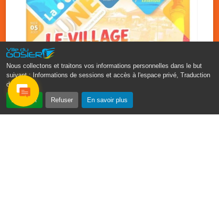
Nous collectons et traitons vos informations personnelles dans le but
suivant :
Informations de sessions et accès à l'espace privé, Traduction
des pages
.
Accepter
Refuser
En savoir plus
‹
›
Vakans O Gozyé : le village
artisanal du Gosier
5 août
PDF - 1.2 Mio