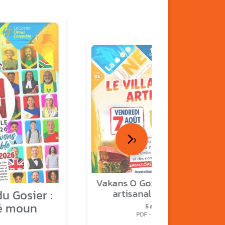
›
Vakans O Gozyé : le village
u Gosier :
artisanal du Gosier
é moun
5 août
PDF - 1.2 Mio