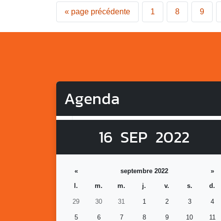
«
page précédente
1
8
9
Agenda
16
SEP
2022
«
septembre 2022
»
l.
m.
m.
j.
v.
s.
d.
29
30
31
1
2
3
4
5
6
7
8
9
10
11