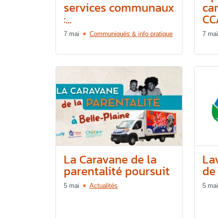
services communaux
ca
:...
CCA
7 mai
Communiqués & info pratique
7 mai
La Caravane de la
La
parentalité poursuit
de
5 mai
Actualités
5 mai