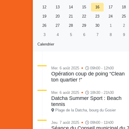
12
13
14
15
16
17
18
19
20
21
22
23
24
25
26
27
28
29
30
1
2
3
4
5
6
7
8
9
Calendrier
Mer. 6 août 2025
09h00 - 12h00
Opération coup de poing “Clean
ton quartier !”
Re
Vaka
du sa
Mer. 6 août 2025
18h30 - 21h30
en li
Datcha Summer Sport : Beach
Vakans o Gozyé : Gosier
quar
tennis
Lanta
Plage de la Datcha, bourg du Gosier
24 juillet
Jeu. 7 août 2025
09h00 - 11h00
PDF - 1.6 Mio
Séance du Conseil municipal du 