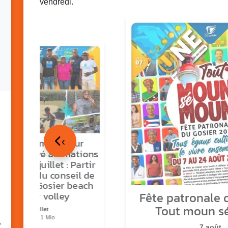
vendredi.
‹
tour en images sur
ns O Gozyé animations
medi 18 juillet : Partir
vre, fête du conseil de
tier n°3, Gosier beach
Fête patronale d
summer volley
Tout moun s
23 juillet
PDF - 5.1 Mio
7
7 août