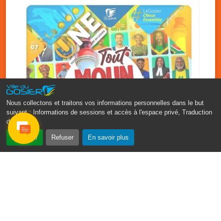
Nous collectons et traitons vos informations personnelles dans le but
suivant :
Informations de sessions et accès à l'espace privé, Traduction
des pages
.
‹
›
Accepter
Refuser
En savoir plus
Fête patronale du Gosier : Tout
moun sé moun