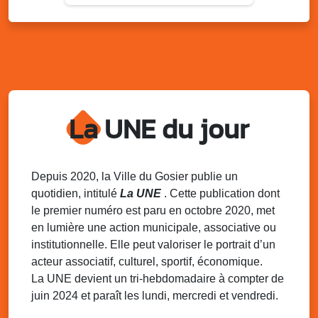
Lun. 11 août 2025
15h00 - 18h00
Distributions de packs / bonbonnes d’eau
sur 2 sites
Palais des Sports et de la Culture, Bas du Fort et école
Klébert Moinet, Mare-Gaillard, Le Gosier
Lun. 11 août 2025
18h30 - 21h30
Datcha Summer Sport : Beach soccer
La UNE du jour
Plage de la Datcha, bourg du Gosier
Mar. 12 août 2025
07h00 - 10h00
Opération coup de poing “Clean ton
Depuis 2020, la Ville du Gosier publie un
quartier !”
quotidien, intitulé
La UNE
. Cette publication dont
Mares de Diavet et de Diagnio au Gosier
le premier numéro est paru en octobre 2020, met
en lumière une action municipale, associative ou
Mar. 12 août 2025
09h00 - 11h00
institutionnelle. Elle peut valoriser le portrait d’un
Boost ton mood ! Ateliers de sensibilisation
à la santé mentale à la prévention des
acteur associatif, culturel, sportif, économique.
addictions
La UNE devient un tri-hebdomadaire à compter de
Médiathèque Raoul Georges Nicolo, Bd Amédée Clara,
juin 2024 et paraît les lundi, mercredi et vendredi.
Le Gosier