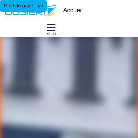
Menu principal
Contenu principal
Pied de page
Accueil
MENU