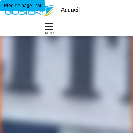
Menu principal
Contenu principal
Pied de page
Accueil
MENU