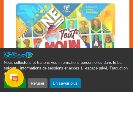
Nous collectons et traitons vos informations personnelles dans le but
suivant :
Informations de sessions et accès à l'espace privé, Traduction
des pages
.
‹
›
Accepter
Refuser
En savoir plus
Fête patronale du Gosier : Tout
moun sé moun