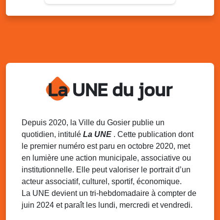
Lun. 11 août 2025
15h00 - 18h00
Distributions de packs / bonbonnes d’eau
sur 2 sites
Palais des Sports et de la Culture, Bas du Fort et école
Klébert Moinet, Mare-Gaillard, Le Gosier
Lun. 11 août 2025
18h30 - 21h30
Datcha Summer Sport : Beach soccer
La UNE du jour
Plage de la Datcha, bourg du Gosier
Mar. 12 août 2025
07h00 - 10h00
Opération coup de poing “Clean ton
Depuis 2020, la Ville du Gosier publie un
quartier !”
quotidien, intitulé
La UNE
. Cette publication dont
Mares de Diavet et de Diagnio au Gosier
le premier numéro est paru en octobre 2020, met
en lumière une action municipale, associative ou
Mar. 12 août 2025
09h00 - 11h00
institutionnelle. Elle peut valoriser le portrait d’un
Boost ton mood ! Ateliers de sensibilisation
à la santé mentale à la prévention des
acteur associatif, culturel, sportif, économique.
addictions
La UNE devient un tri-hebdomadaire à compter de
Médiathèque Raoul Georges Nicolo, Bd Amédée Clara,
juin 2024 et paraît les lundi, mercredi et vendredi.
Le Gosier