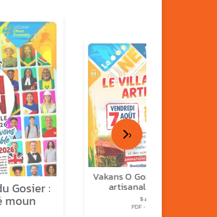
›
Vakans O Gozyé : le village
u Gosier :
artisanal du Gosier
é moun
5 août
PDF - 1.2 Mio