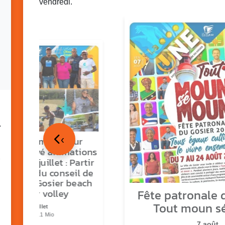
vendredi.
7
‹
tour en images sur
ns O Gozyé animations
medi 18 juillet : Partir
vre, fête du conseil de
tier n°3, Gosier beach
Fête patronale d
summer volley
Tout moun s
23 juillet
PDF - 5.1 Mio
7 août