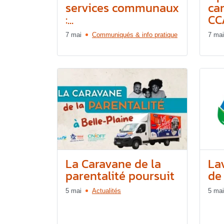
services communaux
ca
:...
CCA
7 mai
Communiqués & info pratique
7 mai
La Caravane de la
La
parentalité poursuit
de
5 mai
Actualités
5 mai