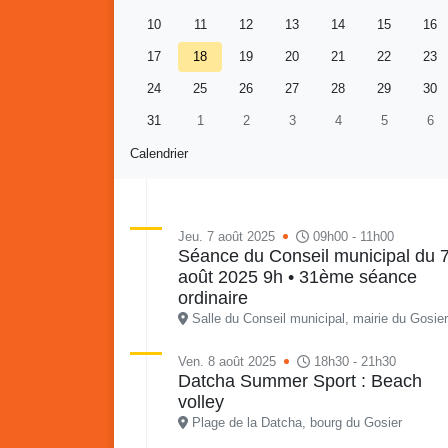
10
11
12
13
14
15
16
17
18
19
20
21
22
23
24
25
26
27
28
29
30
31
1
2
3
4
5
6
Calendrier
Jeu. 7 août 2025
09h00 - 11h00
Séance du Conseil municipal du 
août 2025 9h • 31ème séance
Re
Vaka
ordinaire
du sa
Salle du Conseil municipal, mairie du Gosier
en li
Vakans o Gozyé : Gosier
quar
Ven. 8 août 2025
18h30 - 21h30
Datcha Summer Sport : Beach
Lanta
volley
24 juillet
Plage de la Datcha, bourg du Gosier
PDF - 1.6 Mio