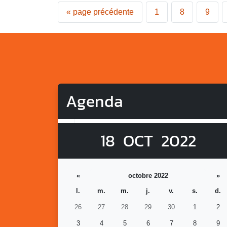
«
page précédente
1
8
9
Agenda
18
OCT
2022
«
octobre 2022
»
l.
m.
m.
j.
v.
s.
d.
26
27
28
29
30
1
2
3
4
5
6
7
8
9