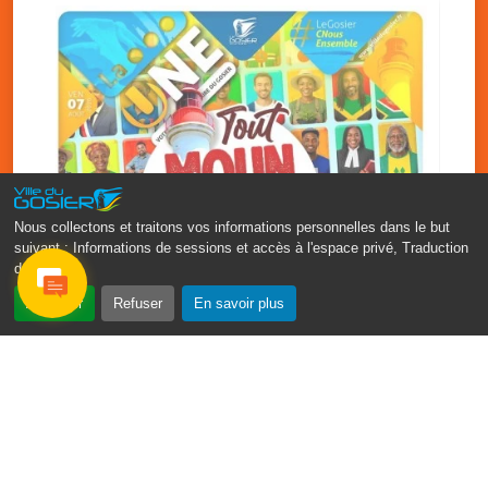
Nous collectons et traitons vos informations personnelles dans le but
suivant :
Informations de sessions et accès à l'espace privé, Traduction
des pages
.
‹
›
Accepter
Refuser
En savoir plus
Fête patronale du Gosier : Tout
moun sé moun