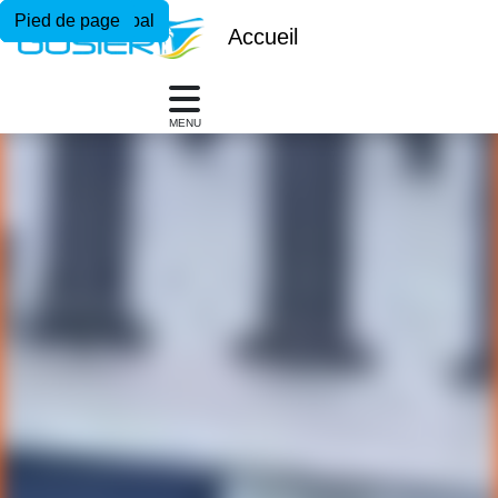
Menu principal
Contenu principal
Pied de page
Accueil
MENU