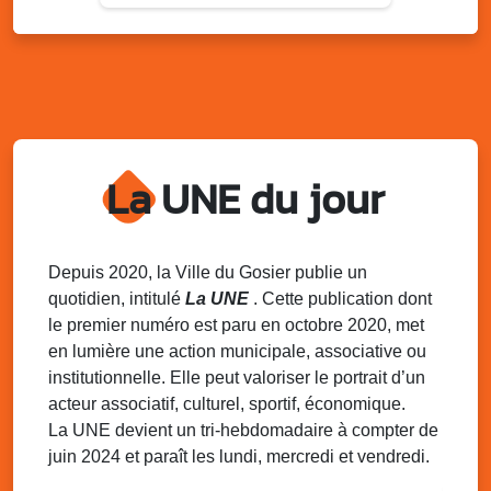
Lun. 11 août 2025
15h00 - 18h00
Distributions de packs / bonbonnes d’eau
sur 2 sites
Palais des Sports et de la Culture, Bas du Fort et école
Klébert Moinet, Mare-Gaillard, Le Gosier
Lun. 11 août 2025
18h30 - 21h30
Datcha Summer Sport : Beach soccer
La UNE du jour
Plage de la Datcha, bourg du Gosier
Mar. 12 août 2025
07h00 - 10h00
Opération coup de poing “Clean ton
Depuis 2020, la Ville du Gosier publie un
quartier !”
quotidien, intitulé
La UNE
. Cette publication dont
Mares de Diavet et de Diagnio au Gosier
le premier numéro est paru en octobre 2020, met
en lumière une action municipale, associative ou
Mar. 12 août 2025
09h00 - 11h00
institutionnelle. Elle peut valoriser le portrait d’un
Boost ton mood ! Ateliers de sensibilisation
à la santé mentale à la prévention des
acteur associatif, culturel, sportif, économique.
addictions
La UNE devient un tri-hebdomadaire à compter de
Médiathèque Raoul Georges Nicolo, Bd Amédée Clara,
juin 2024 et paraît les lundi, mercredi et vendredi.
Le Gosier